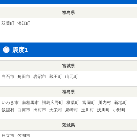
福島県
双葉町
浪江町
震度1
宮城県
白石市
角田市
岩沼市
蔵王町
山元町
福島県
いわき市
南相馬市
福島広野町
楢葉町
富岡町
川内村
新地町
飯舘村
白河市
田村市
天栄村
泉崎村
玉川村
浅川町
小野町
茨城県
日立市
笠間市