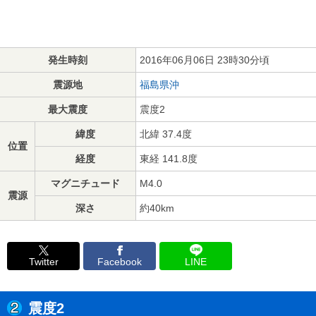
発生時刻
2016年06月06日 23時30分頃
震源地
福島県沖
最大震度
震度2
緯度
北緯 37.4度
位置
経度
東経 141.8度
マグニチュード
M4.0
震源
深さ
約40km
Twitter
Facebook
LINE
震度2