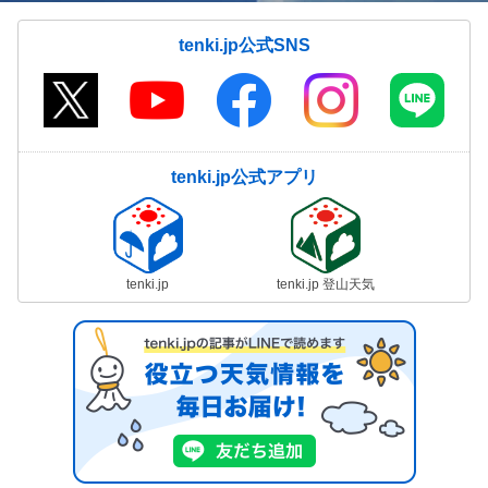
tenki.jp公式SNS
tenki.jp公式アプリ
tenki.jp
tenki.jp 登山天気