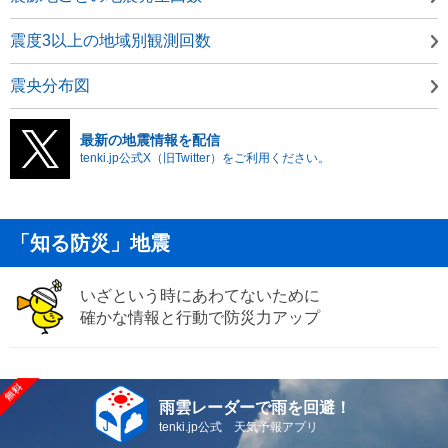
震度3以上の地域別観測回数
震央分布図
最新の地震情報を配信
tenki.jp公式X（旧Twitter）をご利用ください。
「知る防災」地震
いざという時にあわてないために
確かな情報と行動で防災力アップ
雨雲レーダーで雨を回避！
tenki.jp公式 天気予報アプリ