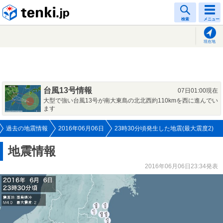
tenki.jp
検索
メニュー
現在地
台風13号情報
07日01:00現在
大型で強い台風13号が南大東島の北北西約110kmを西に進んでい
ます
過去の地震情報
2016年06月06日
23時30分頃発生した地震(最大震度2)
地震情報
2016年06月06日23:34発表