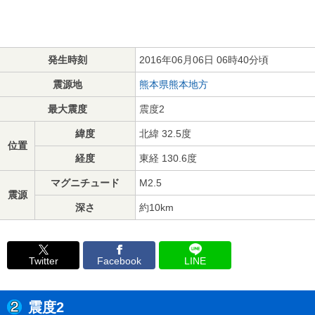
発生時刻
2016年06月06日 06時40分頃
震源地
熊本県熊本地方
最大震度
震度2
緯度
北緯 32.5度
位置
経度
東経 130.6度
マグニチュード
M2.5
震源
深さ
約10km
Twitter
Facebook
LINE
震度2