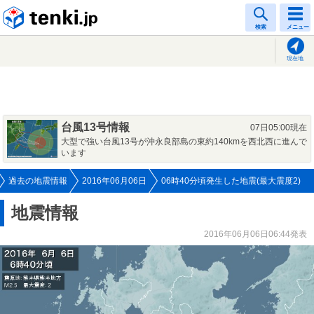
tenki.jp
検索
メニュー
現在地
台風13号情報
07日05:00現在
大型で強い台風13号が沖永良部島の東約140kmを西北西に進んで
います
過去の地震情報
2016年06月06日
06時40分頃発生した地震(最大震度2)
地震情報
2016年06月06日06:44発表