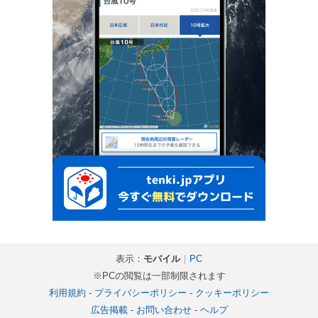
表示：
モバイル
｜
PC
※PCの閲覧は一部制限されます
利用規約
-
プライバシーポリシー
-
クッキーポリシー
広告掲載
-
お問い合わせ
-
ヘルプ