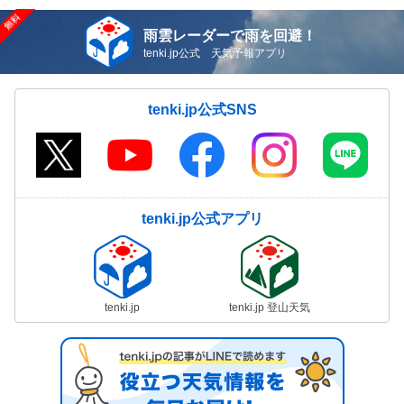
雨雲レーダーで雨を回避！
tenki.jp公式 天気予報アプリ
tenki.jp公式SNS
tenki.jp公式アプリ
tenki.jp
tenki.jp 登山天気