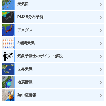
天気図
PM2.5分布予測
アメダス
2週間天気
気象予報士のポイント解説
世界天気
地震情報
熱中症情報