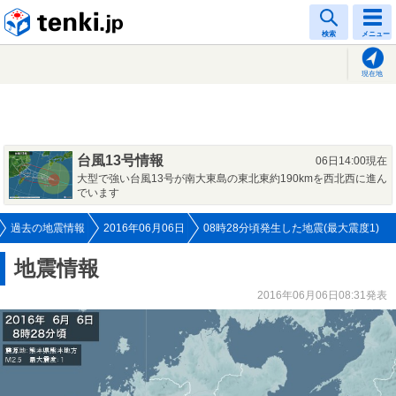
tenki.jp
検索
メニュー
現在地
台風13号情報
06日14:00現在
大型で強い台風13号が南大東島の東北東約190kmを西北西に進ん
でいます
過去の地震情報
2016年06月06日
08時28分頃発生した地震(最大震度1)
地震情報
2016年06月06日08:31発表