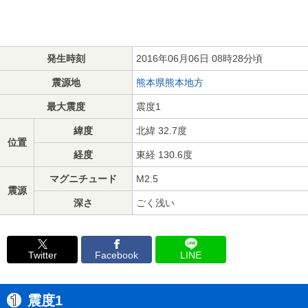
発生時刻
2016年06月06日 08時28分頃
震源地
熊本県熊本地方
最大震度
震度1
緯度
北緯 32.7度
位置
経度
東経 130.6度
マグニチュード
M2.5
震源
深さ
ごく浅い
Twitter
Facebook
LINE
震度1