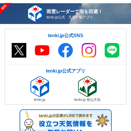
雨雲レーダーで雨を回避！
tenki.jp公式 天気予報アプリ
tenki.jp公式SNS
tenki.jp公式アプリ
tenki.jp
tenki.jp 登山天気