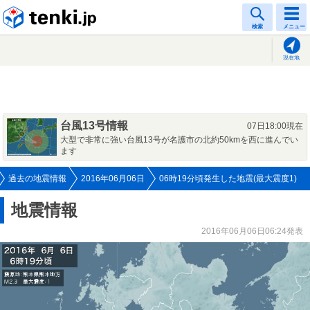
tenki.jp
検索
メニュー
現在地
台風13号情報
07日18:00現在
大型で非常に強い台風13号が名護市の北約50kmを西に進んでい
ます
過去の地震情報
2016年06月06日
06時19分頃発生した地震(最大震度1)
地震情報
2016年06月06日06:24発表