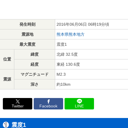
発生時刻
2016年06月06日 06時19分頃
震源地
熊本県熊本地方
最大震度
震度1
緯度
北緯 32.5度
位置
経度
東経 130.6度
マグニチュード
M2.3
震源
深さ
約10km
Twitter
Facebook
LINE
震度1