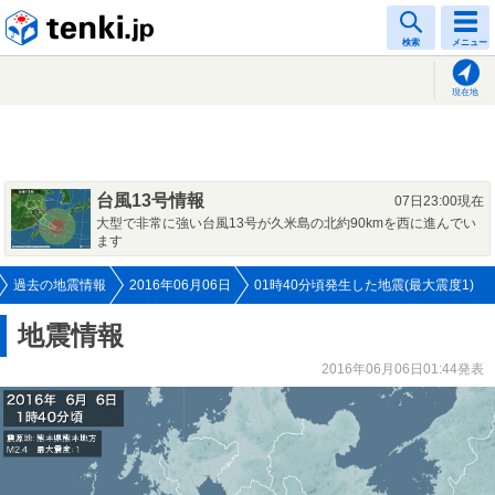
tenki.jp
検索
メニュー
現在地
台風13号情報
07日23:00現在
大型で非常に強い台風13号が久米島の北約90kmを西に進んでい
ます
過去の地震情報
2016年06月06日
01時40分頃発生した地震(最大震度1)
地震情報
2016年06月06日01:44発表