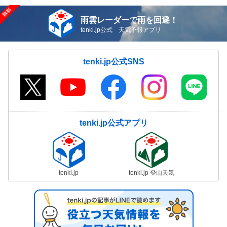
雨雲レーダーで雨を回避！
tenki.jp公式 天気予報アプリ
tenki.jp公式SNS
tenki.jp公式アプリ
tenki.jp
tenki.jp 登山天気