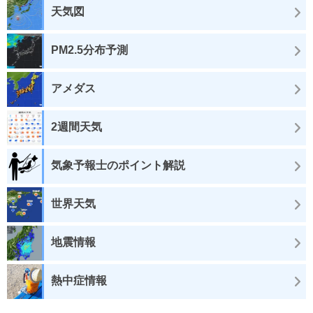
天気図
PM2.5分布予測
アメダス
2週間天気
気象予報士のポイント解説
世界天気
地震情報
熱中症情報