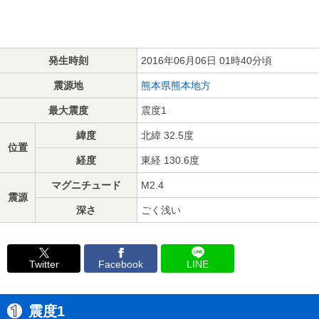
発生時刻
2016年06月06日 01時40分頃
震源地
熊本県熊本地方
最大震度
震度1
緯度
北緯 32.5度
位置
経度
東経 130.6度
マグニチュード
M2.4
震源
深さ
ごく浅い
Twitter
Facebook
LINE
震度1