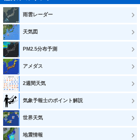
雨雲レーダー
天気図
PM2.5分布予測
アメダス
2週間天気
気象予報士のポイント解説
世界天気
地震情報