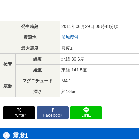
発生時刻
2011年06月29日 05時48分頃
震源地
茨城県沖
最大震度
震度1
緯度
北緯 36.6度
位置
経度
東経 141.5度
マグニチュード
M4.1
震源
深さ
約10km
Twitter
Facebook
LINE
震度1