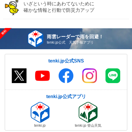
いざという時にあわてないために
確かな情報と行動で防災力アップ
雨雲レーダーで雨を回避！
tenki.jp公式 天気予報アプリ
tenki.jp公式SNS
tenki.jp公式アプリ
tenki.jp
tenki.jp 登山天気