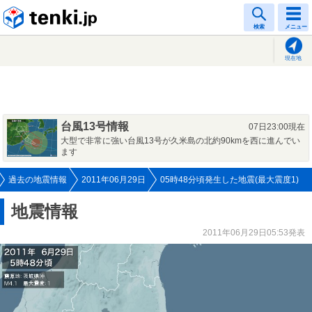
tenki.jp
検索
メニュー
現在地
台風13号情報
07日23:00現在
大型で非常に強い台風13号が久米島の北約90kmを西に進んでい
ます
過去の地震情報
2011年06月29日
05時48分頃発生した地震(最大震度1)
地震情報
2011年06月29日05:53発表