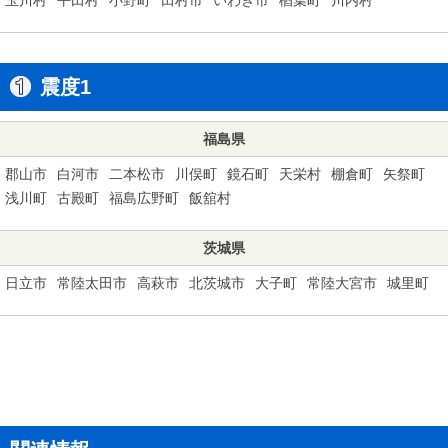
震度1
福島県
郡山市
白河市
二本松市
川俣町
鏡石町
天栄村
棚倉町
矢祭町
浅川町
古殿町
福島広野町
飯舘村
茨城県
日立市
常陸太田市
高萩市
北茨城市
大子町
常陸大宮市
城里町