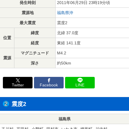
発生時刻
2011年06月29日 23時19分頃
震源地
福島県沖
最大震度
震度2
緯度
北緯 37.0度
位置
経度
東経 141.1度
マグニチュード
M4.2
震源
深さ
約50km
Twitter
Facebook
LINE
震度2
福島県
玉川村
平田村
小野町
田村市
いわき市
楢葉町
川内村