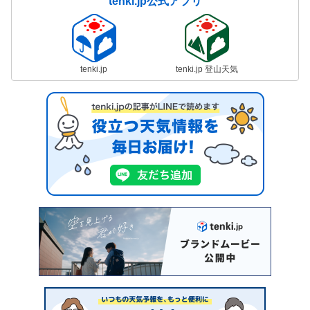
tenki.jp公式アプリ
tenki.jp
tenki.jp 登山天気