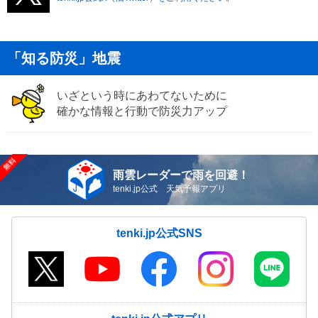
「知る防災」地震
いざという時にあわてないために
確かな情報と行動で防災力アップ
雨雲レーダーで雨を回避！
tenki.jp公式 天気予報アプリ
tenki.jp公式SNS