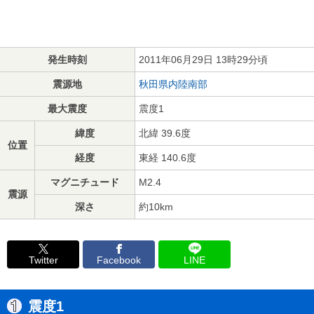
発生時刻
2011年06月29日 13時29分頃
震源地
秋田県内陸南部
最大震度
震度1
緯度
北緯 39.6度
位置
経度
東経 140.6度
マグニチュード
M2.4
震源
深さ
約10km
Twitter
Facebook
LINE
震度1