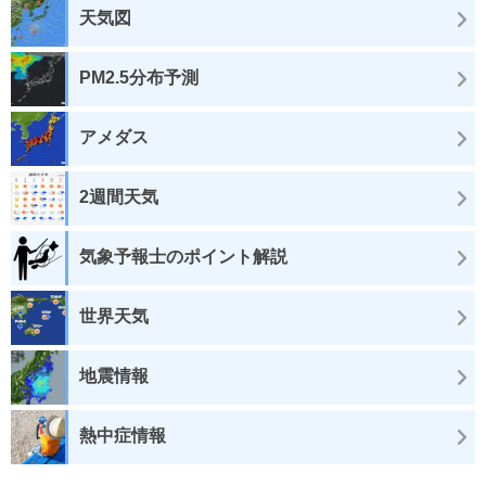
天気図
PM2.5分布予測
アメダス
2週間天気
気象予報士のポイント解説
世界天気
地震情報
熱中症情報