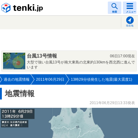
tenki.jp
検索
メニュー
現在地
台風13号情報
06日17:00現在
大型で強い台風13号が南大東島の北東約130kmを西北西に進んで
います
過去の地震情報
2011年06月29日
13時29分頃発生した地震(最大震度1)
地震情報
2011年06月29日13:33発表