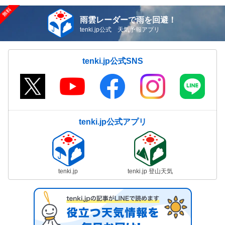
雨雲レーダーで雨を回避！
tenki.jp公式 天気予報アプリ
tenki.jp公式SNS
tenki.jp公式アプリ
tenki.jp
tenki.jp 登山天気