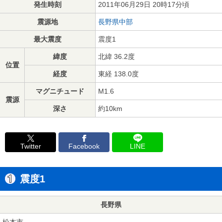
発生時刻
2011年06月29日 20時17分頃
震源地
長野県中部
最大震度
震度1
緯度
北緯 36.2度
位置
経度
東経 138.0度
マグニチュード
M1.6
震源
深さ
約10km
Twitter
Facebook
LINE
震度1
長野県
松本市