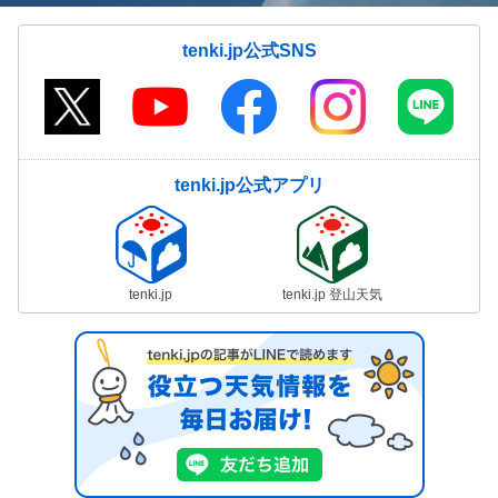
tenki.jp公式SNS
tenki.jp公式アプリ
tenki.jp
tenki.jp 登山天気