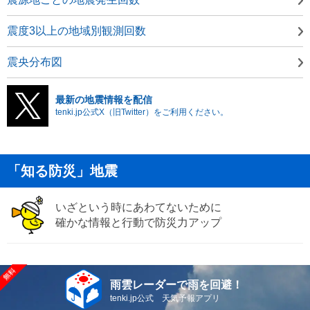
震度3以上の地域別観測回数
震央分布図
最新の地震情報を配信
tenki.jp公式X（旧Twitter）をご利用ください。
「知る防災」地震
いざという時にあわてないために
確かな情報と行動で防災力アップ
雨雲レーダーで雨を回避！
tenki.jp公式 天気予報アプリ