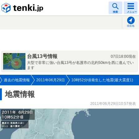
tenki.jp
検索
メニュー
現在地
台風13号情報
07日18:00現在
大型で非常に強い台風13号が名護市の北約50kmを西に進んでい
ます
過去の地震情報
2011年06月29日
10時52分頃発生した地震(最大震度1)
地震情報
2011年06月29日10:57発表