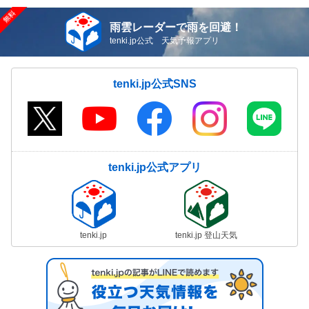
雨雲レーダーで雨を回避！
tenki.jp公式 天気予報アプリ
tenki.jp公式SNS
tenki.jp公式アプリ
tenki.jp
tenki.jp 登山天気