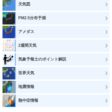
天気図
PM2.5分布予測
アメダス
2週間天気
気象予報士のポイント解説
世界天気
地震情報
熱中症情報