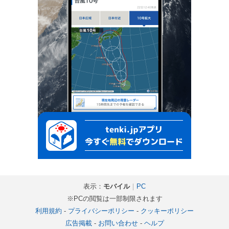
表示：
モバイル
｜
PC
※PCの閲覧は一部制限されます
利用規約
-
プライバシーポリシー
-
クッキーポリシー
広告掲載
-
お問い合わせ
-
ヘルプ