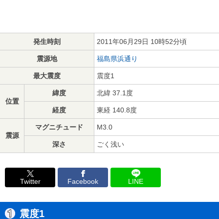
発生時刻
2011年06月29日 10時52分頃
震源地
福島県浜通り
最大震度
震度1
緯度
北緯 37.1度
位置
経度
東経 140.8度
マグニチュード
M3.0
震源
深さ
ごく浅い
Twitter
Facebook
LINE
震度1