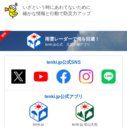
いざという時にあわてないために
確かな情報と行動で防災力アップ
雨雲レーダーで雨を回避！
tenki.jp公式 天気予報アプリ
tenki.jp公式SNS
tenki.jp公式アプリ
tenki.jp
tenki.jp 登山天気