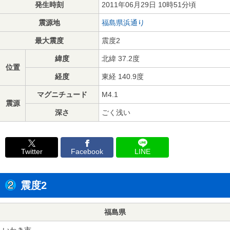
発生時刻
2011年06月29日 10時51分頃
震源地
福島県浜通り
最大震度
震度2
緯度
北緯 37.2度
位置
経度
東経 140.9度
マグニチュード
M4.1
震源
深さ
ごく浅い
Twitter
Facebook
LINE
震度2
福島県
いわき市