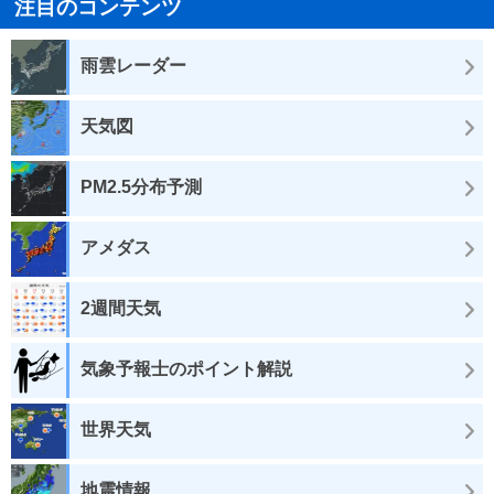
注目のコンテンツ
雨雲レーダー
天気図
PM2.5分布予測
アメダス
2週間天気
気象予報士のポイント解説
世界天気
地震情報