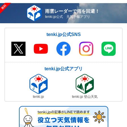
雨雲レーダーで雨を回避！
tenki.jp公式 天気予報アプリ
tenki.jp公式SNS
tenki.jp公式アプリ
tenki.jp
tenki.jp 登山天気