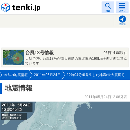
tenki.jp
検索
メニュー
現在地
台風13号情報
06日14:00現在
大型で強い台風13号が南大東島の東北東約190kmを西北西に進ん
でいます
過去の地震情報
2011年05月24日
12時04分頃発生した地震(最大震度1)
地震情報
2011年05月24日12:08発表