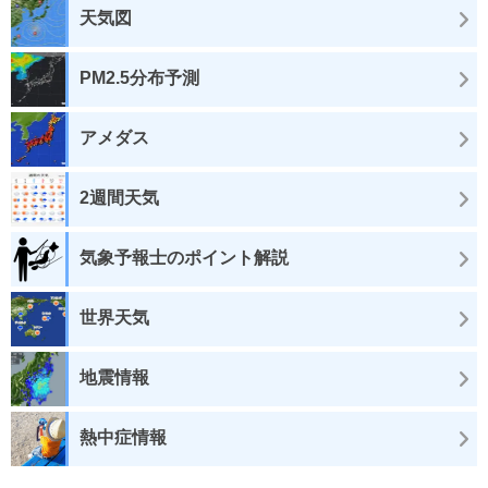
天気図
PM2.5分布予測
アメダス
2週間天気
気象予報士のポイント解説
世界天気
地震情報
熱中症情報