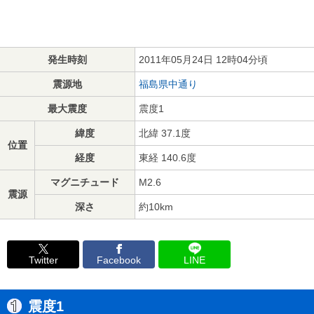
発生時刻
2011年05月24日 12時04分頃
震源地
福島県中通り
最大震度
震度1
緯度
北緯 37.1度
位置
経度
東経 140.6度
マグニチュード
M2.6
震源
深さ
約10km
Twitter
Facebook
LINE
震度1