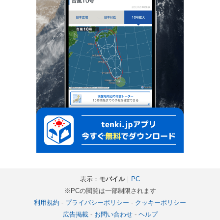
表示：
モバイル
｜
PC
※PCの閲覧は一部制限されます
利用規約
-
プライバシーポリシー
-
クッキーポリシー
広告掲載
-
お問い合わせ
-
ヘルプ