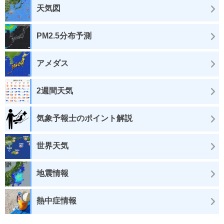
天気図
PM2.5分布予測
アメダス
2週間天気
気象予報士のポイント解説
世界天気
地震情報
熱中症情報