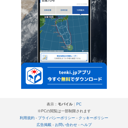
表示：
モバイル
｜
PC
※PCの閲覧は一部制限されます
利用規約
-
プライバシーポリシー
-
クッキーポリシー
広告掲載
-
お問い合わせ
-
ヘルプ