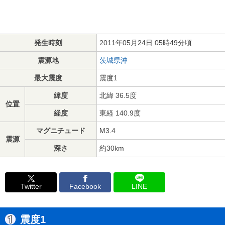
発生時刻
2011年05月24日 05時49分頃
震源地
茨城県沖
最大震度
震度1
緯度
北緯 36.5度
位置
経度
東経 140.9度
マグニチュード
M3.4
震源
深さ
約30km
Twitter
Facebook
LINE
震度1