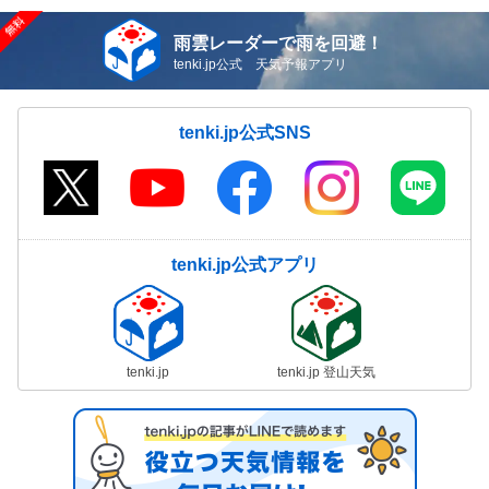
雨雲レーダーで雨を回避！
tenki.jp公式 天気予報アプリ
tenki.jp公式SNS
tenki.jp公式アプリ
tenki.jp
tenki.jp 登山天気