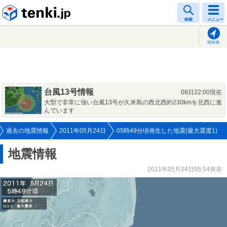
tenki.jp
検索
メニュー
現在地
台風13号情報
08日22:00現在
大型で非常に強い台風13号が久米島の西北西約230kmを北西に進
んでいます
過去の地震情報
2011年05月24日
05時49分頃発生した地震(最大震度1)
地震情報
2011年05月24日05:54発表