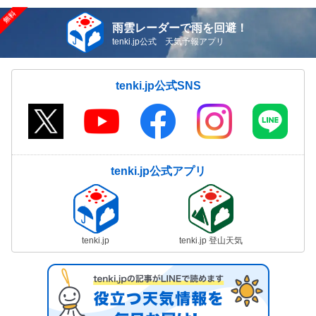
雨雲レーダーで雨を回避！
tenki.jp公式 天気予報アプリ
tenki.jp公式SNS
tenki.jp公式アプリ
tenki.jp
tenki.jp 登山天気