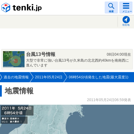
tenki.jp
検索
メニュー
現在地
台風13号情報
08日04:00現在
大型で非常に強い台風13号が久米島の北北西約40kmを南南西に
進んでいます
過去の地震情報
2011年05月24日
06時54分頃発生した地震(最大震度1)
地震情報
2011年05月24日06:59発表