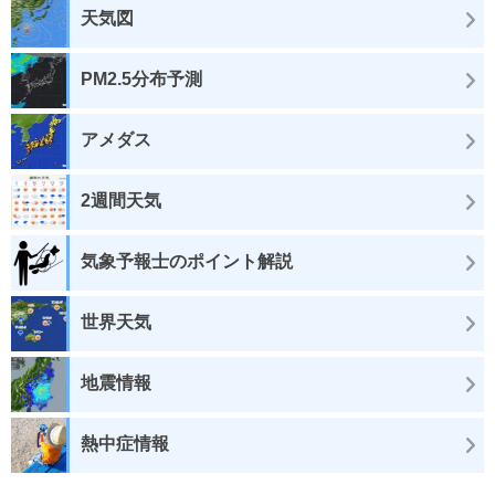
天気図
PM2.5分布予測
アメダス
2週間天気
気象予報士のポイント解説
世界天気
地震情報
熱中症情報