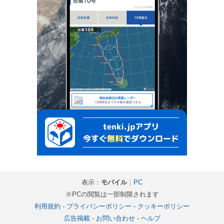
表示：
モバイル
｜
PC
※PCの閲覧は一部制限されます
利用規約
-
プライバシーポリシー
-
クッキーポリシー
広告掲載
-
お問い合わせ
-
ヘルプ