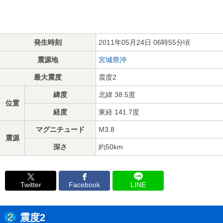
発生時刻
2011年05月24日 06時55分頃
震源地
宮城県沖
最大震度
震度2
緯度
北緯 38.5度
位置
経度
東経 141.7度
マグニチュード
M3.8
震源
深さ
約50km
Twitter
Facebook
LINE
震度2