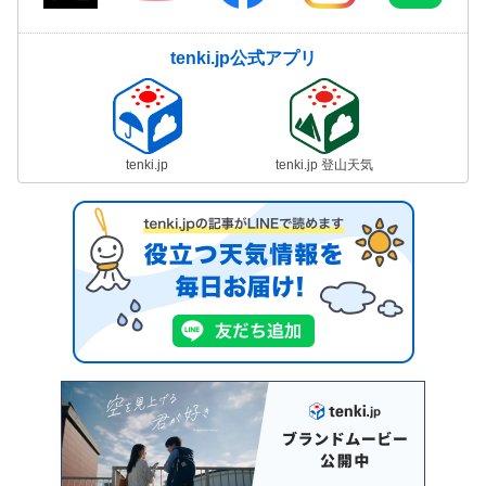
tenki.jp公式アプリ
tenki.jp
tenki.jp 登山天気