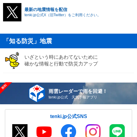
最新の地震情報を配信
tenki.jp公式X（旧Twitter）をご利用ください。
「知る防災」地震
いざという時にあわてないために
確かな情報と行動で防災力アップ
雨雲レーダーで雨を回避！
tenki.jp公式 天気予報アプリ
tenki.jp公式SNS