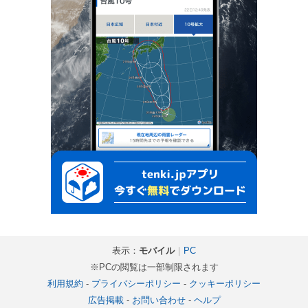
表示：
モバイル
｜
PC
※PCの閲覧は一部制限されます
利用規約
-
プライバシーポリシー
-
クッキーポリシー
広告掲載
-
お問い合わせ
-
ヘルプ