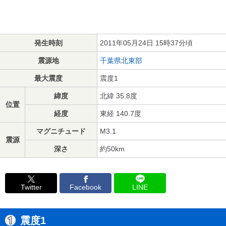
発生時刻
2011年05月24日 15時37分頃
震源地
千葉県北東部
最大震度
震度1
緯度
北緯 35.8度
位置
経度
東経 140.7度
マグニチュード
M3.1
震源
深さ
約50km
Twitter
Facebook
LINE
震度1