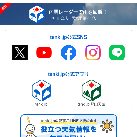
雨雲レーダーで雨を回避！
tenki.jp公式 天気予報アプリ
tenki.jp公式SNS
tenki.jp公式アプリ
tenki.jp
tenki.jp 登山天気