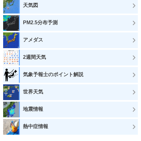
天気図
PM2.5分布予測
アメダス
2週間天気
気象予報士のポイント解説
世界天気
地震情報
熱中症情報