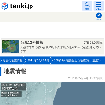
tenki.jp
検索
メニュー
現在地
台風13号情報
07日23:00現在
大型で非常に強い台風13号が久米島の北約90kmを西に進んでい
ます
過去の地震情報
2011年05月24日
15時37分頃発生した地震(最大震度1)
地震情報
2011年05月24日15:42発表