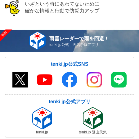
いざという時にあわてないために
確かな情報と行動で防災力アップ
雨雲レーダーで雨を回避！
tenki.jp公式 天気予報アプリ
tenki.jp公式SNS
tenki.jp公式アプリ
tenki.jp
tenki.jp 登山天気