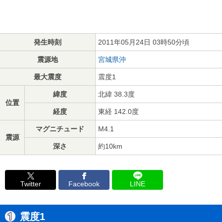
発生時刻
2011年05月24日 03時50分頃
震源地
宮城県沖
最大震度
震度1
緯度
北緯 38.3度
位置
経度
東経 142.0度
マグニチュード
M4.1
震源
深さ
約10km
Twitter
Facebook
LINE
震度1