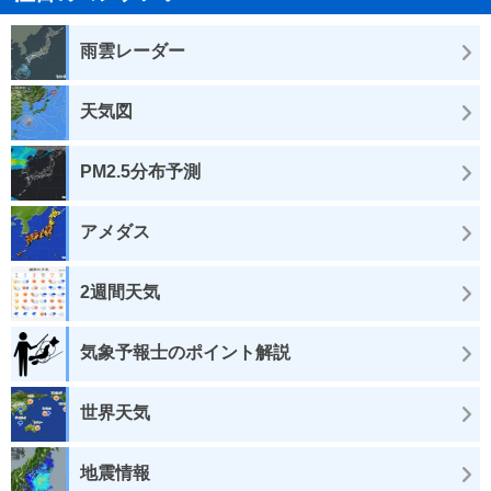
雨雲レーダー
天気図
PM2.5分布予測
アメダス
2週間天気
気象予報士のポイント解説
世界天気
地震情報