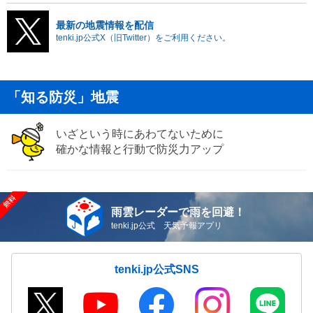
最新の地震情報を配信
tenki.jp公式X（旧Twitter）をご利用ください。
「知る防災」地震
いざという時にあわてないために
確かな情報と行動で防災力アップ
雨雲レーダーで雨を回避！
tenki.jp公式 天気予報アプリ
tenki.jp公式SNS