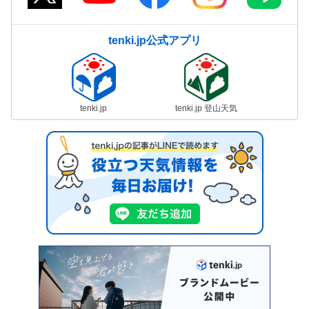
tenki.jp公式アプリ
tenki.jp
tenki.jp 登山天気