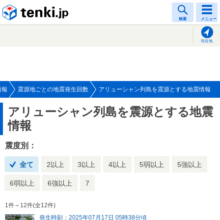
tenki.jp
検索
メニュー
現在地
情報
震源地ごとの地震発生回数
アリューシャン列島を震源とする地震情報
アリューシャン列島を震源とする地震
情報
震度別：
全て
2以上
3以上
4以上
5弱以上
5強以上
6弱以上
6強以上
7
1件～12件(全12件)
発生時刻：2025年07月17日 05時38分頃