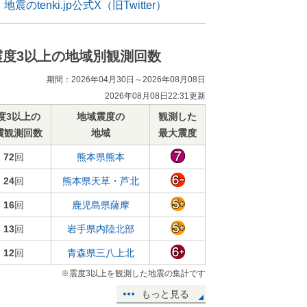
地震のtenki.jp公式X（旧Twitter）
震度3以上の地域別観測回数
期間：2026年04月30日～2026年08月08日
2026年08月08日22:31更新
度3以上の
地域震度の
観測した
震観測回数
地域
最大震度
72
回
熊本県熊本
24
回
熊本県天草・芦北
16
回
鹿児島県薩摩
13
回
岩手県内陸北部
12
回
青森県三八上北
※震度3以上を観測した地震の集計です
もっと見る