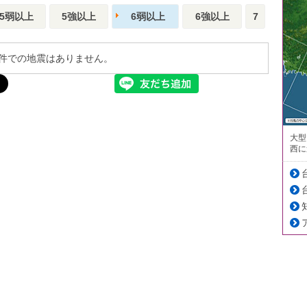
5弱以上
5強以上
6弱以上
6強以上
7
件での地震はありません。
大型
西に