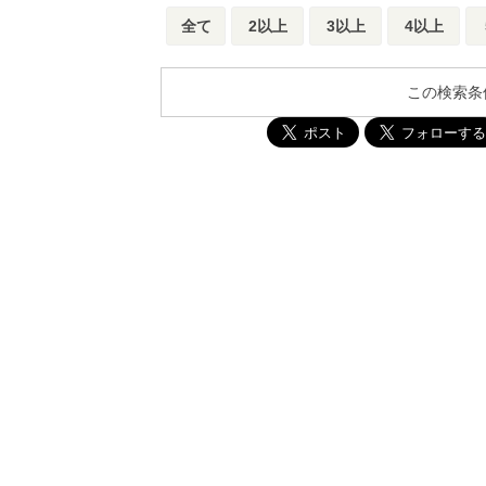
全て
2以上
3以上
4以上
この検索条