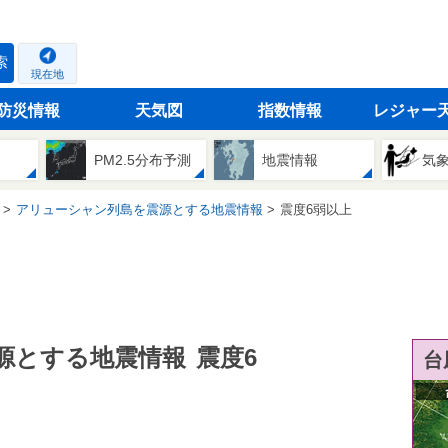
索
現在地
防災情報
天気図
指数情報
レジャー
PM2.5分布予測
地震情報
気
アリューシャン列島を震源とする地震情報
震度6弱以上
源とする地震情報
震度6
台