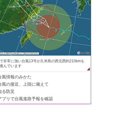
で非常に強い台風13号が久米島の西北西約210kmを
進んでいます
台風情報のみかた
台風の接近、上陸に備えて
知る防災
アプリで台風進路予報を確認