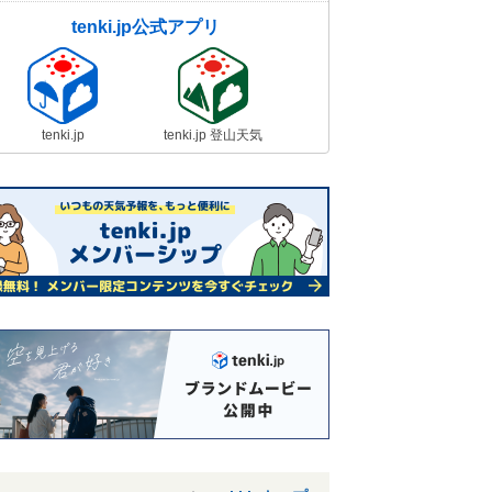
tenki.jp公式アプリ
tenki.jp
tenki.jp 登山天気