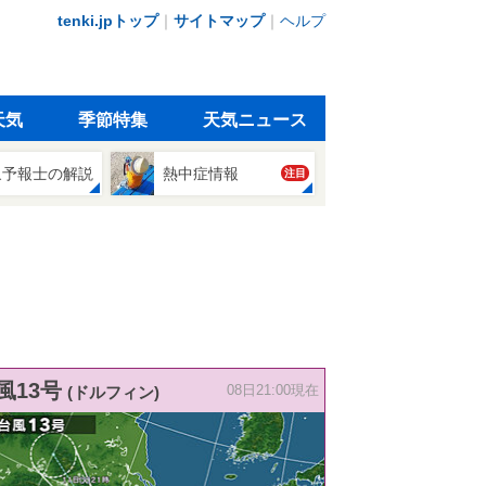
tenki.jpトップ
｜
サイトマップ
｜
ヘルプ
天気
季節特集
天気ニュース
象予報士の解説
熱中症情報
注目
風13号
(ドルフィン)
08日21:00現在