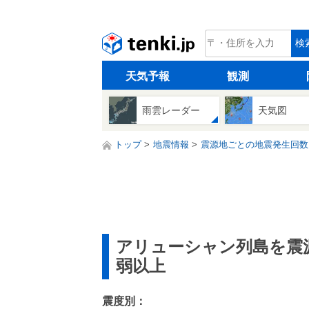
tenki.jp
検
天気予報
観測
雨雲レーダー
天気図
トップ
地震情報
震源地ごとの地震発生回数
アリューシャン列島を震
弱以上
震度別：