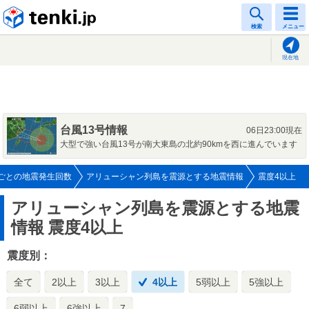
tenki.jp
検索
メニュー
現在地
台風13号情報
06日23:00現在
大型で強い台風13号が南大東島の北約90kmを西に進んでいます
ごとの地震発生回数
アリューシャン列島を震源とする地震情報
震度4以上
アリューシャン列島を震源とする地震
情報
震度4以上
震度別：
全て
2以上
3以上
4以上
5弱以上
5強以上
6弱以上
6強以上
7