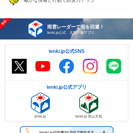
確かな情報と行動で防災力アップ
雨雲レーダーで雨を回避！
tenki.jp公式 天気予報アプリ
tenki.jp公式SNS
tenki.jp公式アプリ
tenki.jp
tenki.jp 登山天気