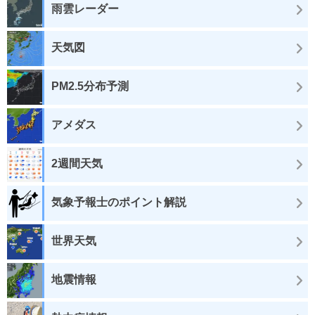
雨雲レーダー
天気図
PM2.5分布予測
アメダス
2週間天気
気象予報士のポイント解説
世界天気
地震情報