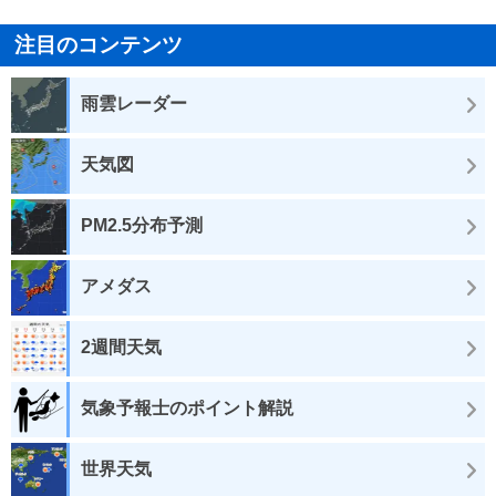
注目のコンテンツ
雨雲レーダー
天気図
PM2.5分布予測
アメダス
2週間天気
気象予報士のポイント解説
世界天気