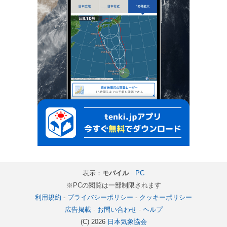
表示：
モバイル
｜
PC
※PCの閲覧は一部制限されます
利用規約
-
プライバシーポリシー
-
クッキーポリシー
広告掲載
-
お問い合わせ
-
ヘルプ
(C) 2026
日本気象協会