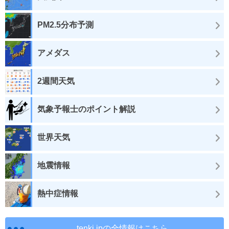
PM2.5分布予測
アメダス
2週間天気
気象予報士のポイント解説
世界天気
地震情報
熱中症情報
tenki.jpの全情報はこちら