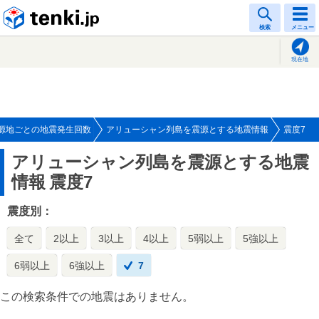
tenki.jp
検索
メニュー
現在地
源地ごとの地震発生回数
アリューシャン列島を震源とする地震情報
震度7
アリューシャン列島を震源とする地震
情報
震度7
震度別：
全て
2以上
3以上
4以上
5弱以上
5強以上
6弱以上
6強以上
7
この検索条件での地震はありません。