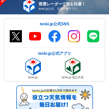
雨雲レーダーで雨を回避！
tenki.jp公式 天気予報アプリ
tenki.jp公式SNS
tenki.jp公式アプリ
tenki.jp
tenki.jp 登山天気