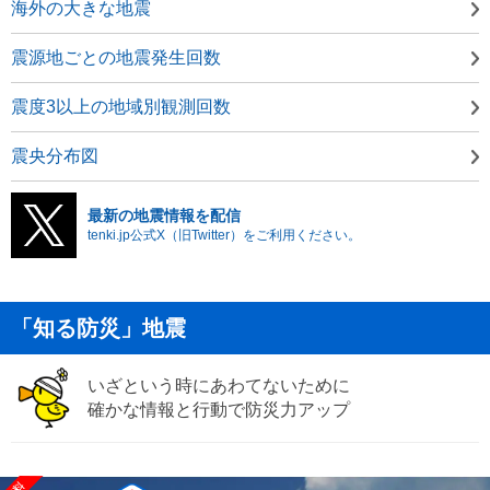
海外の大きな地震
震源地ごとの地震発生回数
震度3以上の地域別観測回数
震央分布図
最新の地震情報を配信
tenki.jp公式X（旧Twitter）をご利用ください。
「知る防災」地震
いざという時にあわてないために
確かな情報と行動で防災力アップ