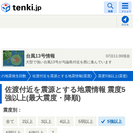
tenki.jp
検索
メニュー
現在地
台風13号情報
07日11:00現在
大型で強い台風13号が与論島付近を西に進んでいます
との地震発生回数
佐渡付近を震源とする地震情報(震度)
震度5強以上(震度)
佐渡付近を震源とする地震情報
震度5
強以上(最大震度・降順)
震度別：
全て
2以上
3以上
4以上
5弱以上
5強以上
6弱以上
6強以上
7