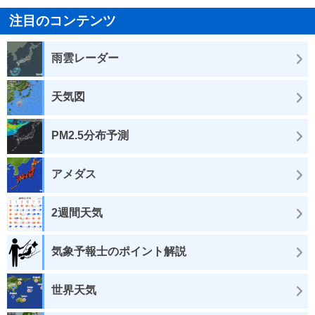
注目のコンテンツ
雨雲レーダー
天気図
PM2.5分布予測
アメダス
2週間天気
気象予報士のポイント解説
世界天気