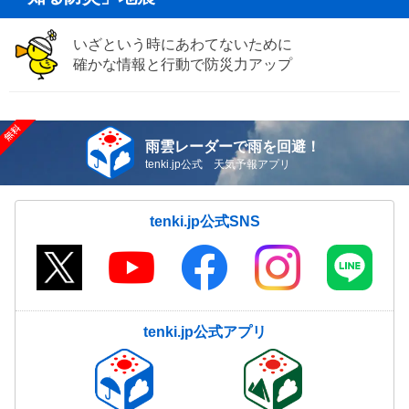
いざという時にあわてないために
確かな情報と行動で防災力アップ
雨雲レーダーで雨を回避！
tenki.jp公式 天気予報アプリ
tenki.jp公式SNS
tenki.jp公式アプリ