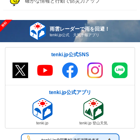
確かな情報と行動で防災力アップ
雨雲レーダーで雨を回避！
tenki.jp公式 天気予報アプリ
tenki.jp公式SNS
tenki.jp公式アプリ
tenki.jp
tenki.jp 登山天気