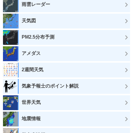
雨雲レーダー
天気図
PM2.5分布予測
アメダス
2週間天気
気象予報士のポイント解説
世界天気
地震情報