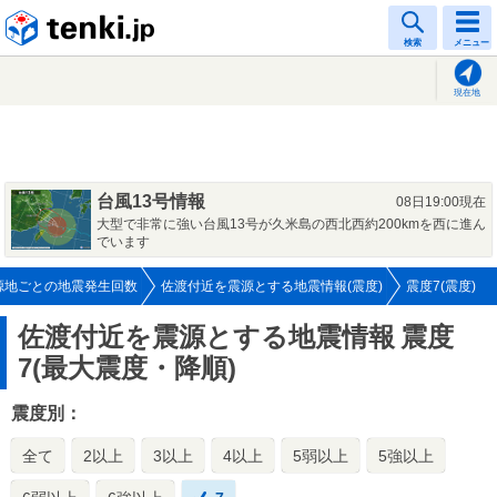
tenki.jp
検索
メニュー
現在地
台風13号情報
08日19:00現在
大型で非常に強い台風13号が久米島の西北西約200kmを西に進ん
でいます
源地ごとの地震発生回数
佐渡付近を震源とする地震情報(震度)
震度7(震度)
佐渡付近を震源とする地震情報
震度
7(最大震度・降順)
震度別：
全て
2以上
3以上
4以上
5弱以上
5強以上