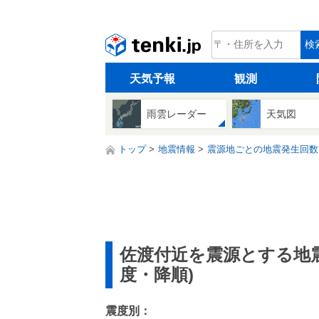
tenki.jp
検
天気予報
観測
雨雲レーダー
天気図
トップ
地震情報
震源地ごとの地震発生回数
佐渡付近を震源とする地
度・降順)
震度別：