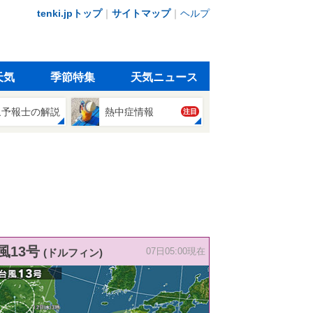
tenki.jpトップ
｜
サイトマップ
｜
ヘルプ
天気
季節特集
天気ニュース
象予報士の解説
熱中症情報
注目
風13号
(ドルフィン)
07日05:00現在