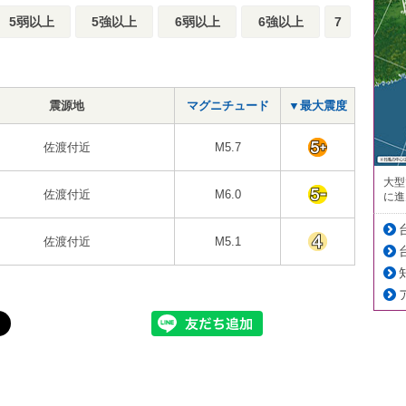
5弱以上
5強以上
6弱以上
6強以上
7
震源地
マグニチュード
▼最大震度
佐渡付近
M5.7
大型
佐渡付近
M6.0
に進
佐渡付近
M5.1