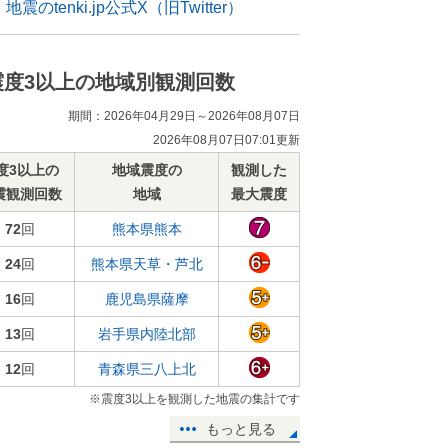
地震のtenki.jp公式X（旧Twitter）
震度3以上の地域別観測回数
期間：2026年04月29日～2026年08月07日
2026年08月07日07:01更新
度3以上の
地域震度の
観測した
震観測回数
地域
最大震度
72
回
熊本県熊本
24
回
熊本県天草・芦北
16
回
鹿児島県薩摩
13
回
岩手県内陸北部
12
回
青森県三八上北
※震度3以上を観測した地震の集計です
もっと見る