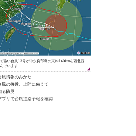
で強い台風13号が沖永良部島の東約140kmを西北西
んでいます
台風情報のみかた
台風の接近、上陸に備えて
知る防災
アプリで台風進路予報を確認