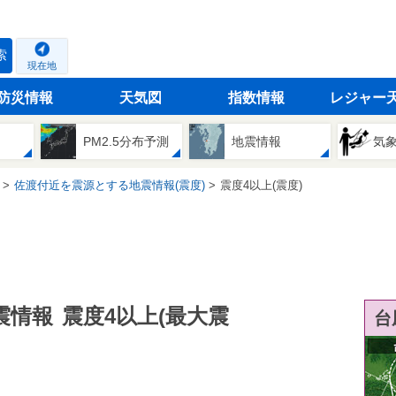
索
現在地
防災情報
天気図
指数情報
レジャー
PM2.5分布予測
地震情報
気
佐渡付近を震源とする地震情報(震度)
震度4以上(震度)
震情報
震度4以上(最大震
台