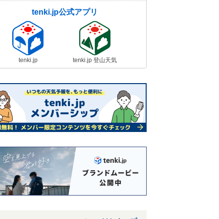
tenki.jp公式アプリ
tenki.jp
tenki.jp 登山天気