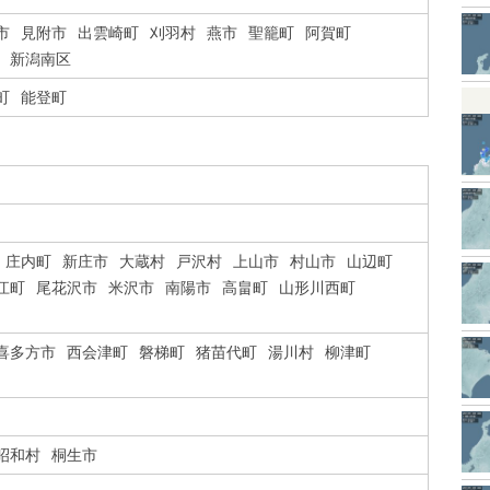
市
見附市
出雲崎町
刈羽村
燕市
聖籠町
阿賀町
新潟南区
町
能登町
庄内町
新庄市
大蔵村
戸沢村
上山市
村山市
山辺町
江町
尾花沢市
米沢市
南陽市
高畠町
山形川西町
喜多方市
西会津町
磐梯町
猪苗代町
湯川村
柳津町
昭和村
桐生市