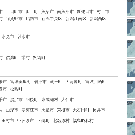
市
十日町市
田上町
魚沼市
南魚沼市
新発田市
村上市
村
阿賀野市
胎内市
新潟中央区
新潟江南区
新潟西区
氷見市
射水市
村
信濃町
栄村
飯綱町
米市
宮城美里町
岩沼市
蔵王町
大河原町
宮城川崎町
巻市
松島町
手市
湯沢市
羽後町
東成瀬村
大仙市
村
山形市
寒河江市
天童市
東根市
大石田町
長井市
田村市
いわき市
下郷町
北塩原村
福島昭和村