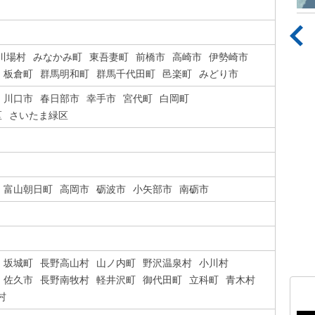
川場村
みなかみ町
東吾妻町
前橋市
高崎市
伊勢崎市
板倉町
群馬明和町
群馬千代田町
邑楽町
みどり市
川口市
春日部市
幸手市
宮代町
白岡町
区
さいたま緑区
富山朝日町
高岡市
砺波市
小矢部市
南砺市
坂城町
長野高山村
山ノ内町
野沢温泉村
小川村
佐久市
長野南牧村
軽井沢町
御代田町
立科町
青木村
村