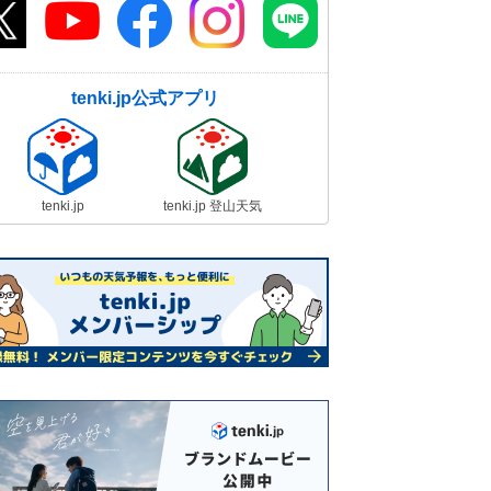
tenki.jp公式アプリ
tenki.jp
tenki.jp 登山天気