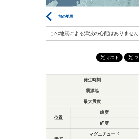
前の地震
この地震による津波の心配はありません
発生時刻
震源地
最大震度
緯度
位置
経度
マグニチュード