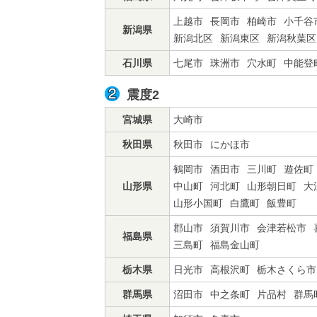
上越市
長岡市
柏崎市
小千谷
新潟県
新潟北区
新潟東区
新潟秋葉区
石川県
七尾市
珠洲市
穴水町
中能登
震度2
宮城県
大崎市
秋田県
秋田市
にかほ市
鶴岡市
酒田市
三川町
遊佐町
山形県
中山町
河北町
山形朝日町
大
山形小国町
白鷹町
飯豊町
郡山市
須賀川市
会津若松市
福島県
三島町
福島金山町
栃木県
日光市
高根沢町
栃木さくら市
群馬県
沼田市
中之条町
片品村
群馬