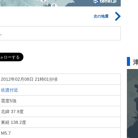
次の地震
。
2012年02月08日 21時01分頃
佐渡付近
震度5強
北緯 37.9度
東経 138.2度
M5.7