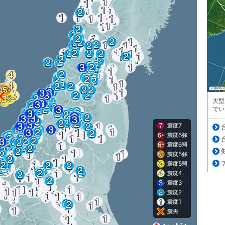
大型
でい