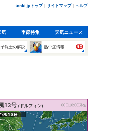
tenki.jpトップ
｜
サイトマップ
｜
ヘルプ
天気
季節特集
天気ニュース
象予報士の解説
熱中症情報
注目
風13号
(ドルフィン)
06日10:00現在