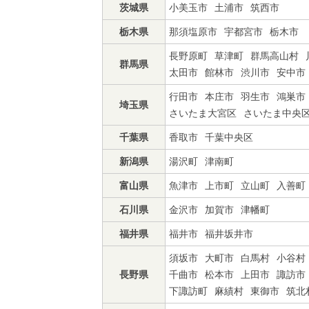
茨城県
小美玉市
土浦市
筑西市
栃木県
那須塩原市
宇都宮市
栃木市
長野原町
草津町
群馬高山村
群馬県
太田市
館林市
渋川市
安中市
行田市
本庄市
羽生市
鴻巣市
埼玉県
さいたま大宮区
さいたま中央
千葉県
香取市
千葉中央区
新潟県
湯沢町
津南町
富山県
魚津市
上市町
立山町
入善町
石川県
金沢市
加賀市
津幡町
福井県
福井市
福井坂井市
須坂市
大町市
白馬村
小谷村
長野県
千曲市
松本市
上田市
諏訪市
下諏訪町
麻績村
東御市
筑北