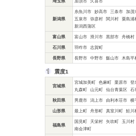
埼玉県
加須市
久喜市
糸魚川市
妙高市
三条市
加茂
新潟県
五泉市
弥彦村
関川村
粟島浦
新潟西蒲区
富山県
富山市
滑川市
黒部市
舟橋村
石川県
羽咋市
志賀町
長野県
長野市
中野市
飯山市
木島平
震度1
宮城加美町
色麻町
栗原市
登
宮城県
丸森町
山元町
仙台青葉区
石
秋田県
男鹿市
潟上市
由利本荘市
横
山形県
最上町
舟形町
真室川町
鮭川
国見町
天栄村
矢吹町
玉川村
福島県
南会津町