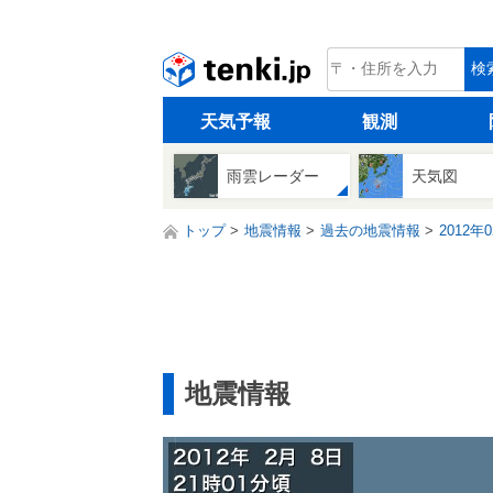
tenki.jp
検
天気予報
観測
雨雲レーダー
天気図
トップ
地震情報
過去の地震情報
2012年
地震情報