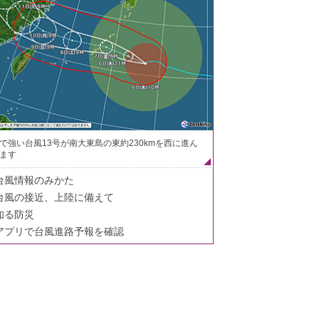
で強い台風13号が南大東島の東約230kmを西に進ん
ます
台風情報のみかた
台風の接近、上陸に備えて
知る防災
アプリで台風進路予報を確認