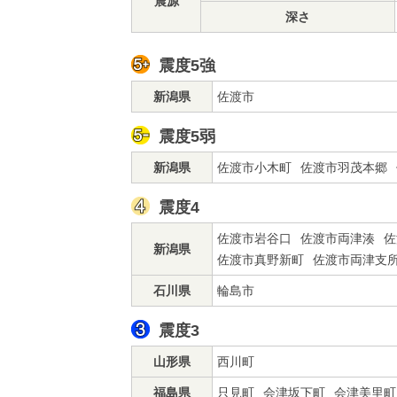
震源
深さ
震度5強
新潟県
佐渡市
震度5弱
新潟県
佐渡市小木町
佐渡市羽茂本郷
震度4
佐渡市岩谷口
佐渡市両津湊
佐
新潟県
佐渡市真野新町
佐渡市両津支
石川県
輪島市
震度3
山形県
西川町
福島県
只見町
会津坂下町
会津美里町