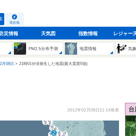
索
現在地
防災情報
天気図
指数情報
レジャー
PM2.5分布予測
地震情報
気
02月08日
21時01分頃発生した地震(最大震度5強)
台
2012年02月08日21:14発表