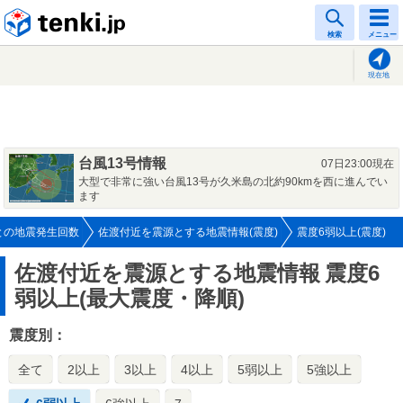
tenki.jp
検索
メニュー
現在地
台風13号情報
07日23:00現在
大型で非常に強い台風13号が久米島の北約90kmを西に進んでい
ます
との地震発生回数
佐渡付近を震源とする地震情報(震度)
震度6弱以上(震度)
佐渡付近を震源とする地震情報
震度6
弱以上(最大震度・降順)
震度別：
全て
2以上
3以上
4以上
5弱以上
5強以上