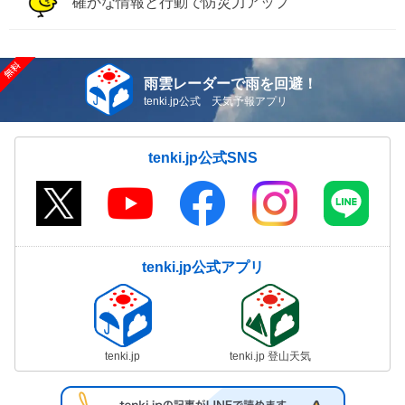
確かな情報と行動で防災力アップ
雨雲レーダーで雨を回避！
tenki.jp公式 天気予報アプリ
tenki.jp公式SNS
tenki.jp公式アプリ
tenki.jp
tenki.jp 登山天気