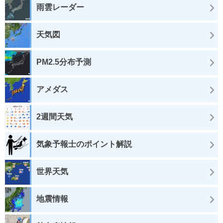
雨雲レーダー
天気図
PM2.5分布予測
アメダス
2週間天気
気象予報士のポイント解説
世界天気
地震情報