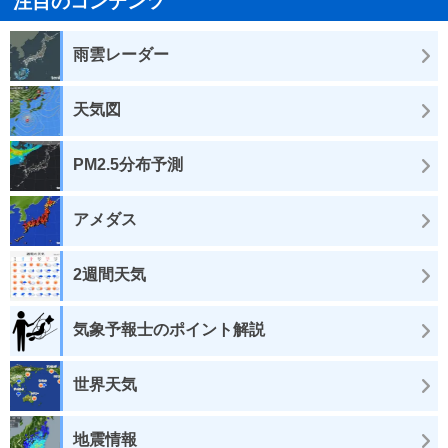
注目のコンテンツ
雨雲レーダー
天気図
PM2.5分布予測
アメダス
2週間天気
気象予報士のポイント解説
世界天気
地震情報