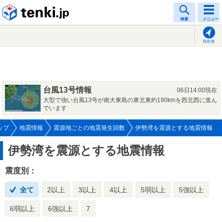
tenki.jp
検索
メニュー
現在地
台風13号情報
06日14:00現在
大型で強い台風13号が南大東島の東北東約190kmを西北西に進ん
でいます
ップ
地震情報
震源地ごとの地震発生回数
伊勢湾を震源とする地震情報
伊勢湾を震源とする地震情報
震度別：
全て
2以上
3以上
4以上
5弱以上
5強以上
6弱以上
6強以上
7