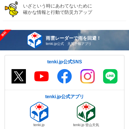
いざという時にあわてないために
確かな情報と行動で防災力アップ
雨雲レーダーで雨を回避！
tenki.jp公式 天気予報アプリ
tenki.jp公式SNS
tenki.jp公式アプリ
tenki.jp
tenki.jp 登山天気