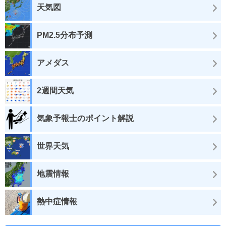
天気図
PM2.5分布予測
アメダス
2週間天気
気象予報士のポイント解説
世界天気
地震情報
熱中症情報