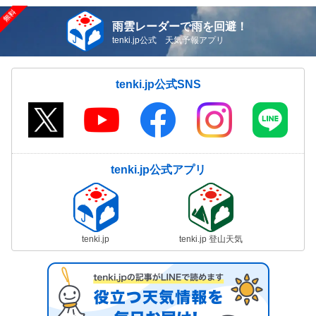
雨雲レーダーで雨を回避！
tenki.jp公式 天気予報アプリ
tenki.jp公式SNS
tenki.jp公式アプリ
tenki.jp
tenki.jp 登山天気