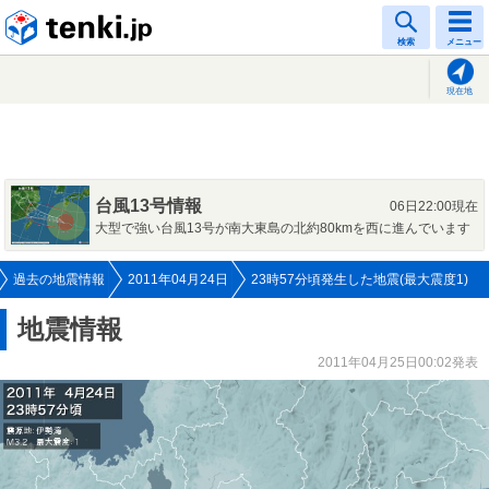
tenki.jp
検索
メニュー
現在地
台風13号情報
06日22:00現在
大型で強い台風13号が南大東島の北約80kmを西に進んでいます
過去の地震情報
2011年04月24日
23時57分頃発生した地震(最大震度1)
地震情報
2011年04月25日00:02発表