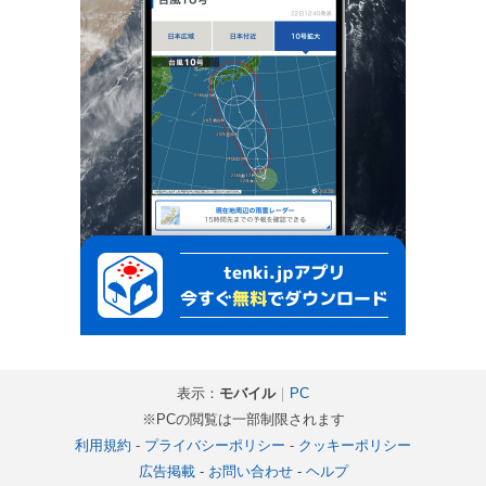
表示：
モバイル
｜
PC
※PCの閲覧は一部制限されます
利用規約
-
プライバシーポリシー
-
クッキーポリシー
広告掲載
-
お問い合わせ
-
ヘルプ