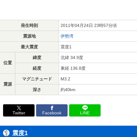
発生時刻
2011年04月24日 23時57分頃
震源地
伊勢湾
最大震度
震度1
緯度
北緯 34.9度
位置
経度
東経 136.8度
マグニチュード
M3.2
震源
深さ
約40km
Twitter
Facebook
LINE
震度1