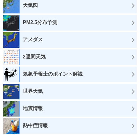
天気図
PM2.5分布予測
アメダス
2週間天気
気象予報士のポイント解説
世界天気
地震情報
熱中症情報