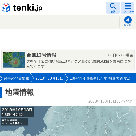
tenki.jp
検索
メニュー
現在地
台風13号情報
08日02:00現在
大型で非常に強い台風13号が久米島の北西約50kmを西南西に進
んでいます
過去の地震情報
2018年10月13日
13時44分頃発生した地震(最大震度1)
地震情報
2018年10月13日13:47発表