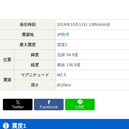
発生時刻
2018年10月13日 13時44分頃
震源地
伊勢湾
最大震度
震度1
緯度
北緯 34.9度
位置
経度
東経 136.8度
マグニチュード
M2.5
震源
深さ
約20km
Twitter
Facebook
LINE
震度1