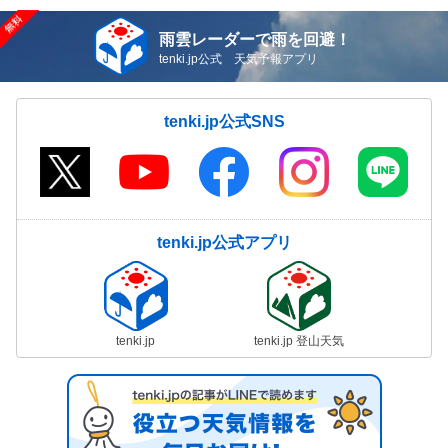
雨雲レーダーで雨を回避！
tenki.jp公式 天気予報アプリ
tenki.jp公式SNS
tenki.jp公式アプリ
tenki.jp
tenki.jp 登山天気