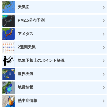
天気図
PM2.5分布予測
アメダス
2週間天気
気象予報士のポイント解説
世界天気
地震情報
熱中症情報