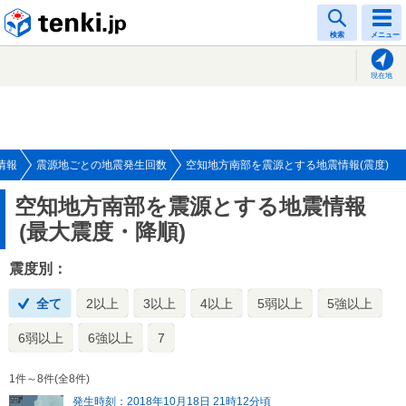
tenki.jp
検索
メニュー
現在地
情報
震源地ごとの地震発生回数
空知地方南部を震源とする地震情報(震度)
空知地方南部を震源とする地震情報
(最大震度・降順)
震度別：
全て
2以上
3以上
4以上
5弱以上
5強以上
6弱以上
6強以上
7
1件～8件(全8件)
発生時刻：2018年10月18日 21時12分頃