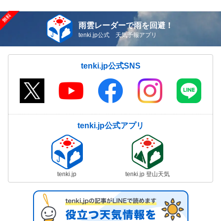
雨雲レーダーで雨を回避！
tenki.jp公式 天気予報アプリ
tenki.jp公式SNS
tenki.jp公式アプリ
tenki.jp
tenki.jp 登山天気