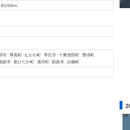
約160km
唄市
厚真町
むかわ町
帯広市
十勝池田町
豊頃町
函館市
新ひだか町
浦河町
釧路市
白糠町
2