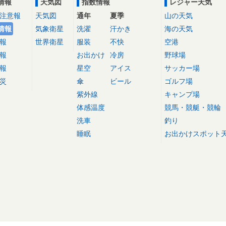
情報
天気図
指数情報
レジャー天気
注意報
天気図
通年
夏季
山の天気
情報
気象衛星
洗濯
汗かき
海の天気
報
世界衛星
服装
不快
空港
報
お出かけ
冷房
野球場
報
星空
アイス
サッカー場
災
傘
ビール
ゴルフ場
紫外線
キャンプ場
体感温度
競馬・競艇・競輪
洗車
釣り
睡眠
お出かけスポット