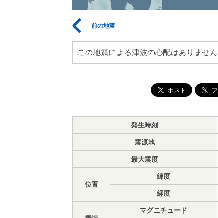
前の地震
この地震による津波の心配はありません
発生時刻
震源地
最大震度
緯度
位置
経度
マグニチュード