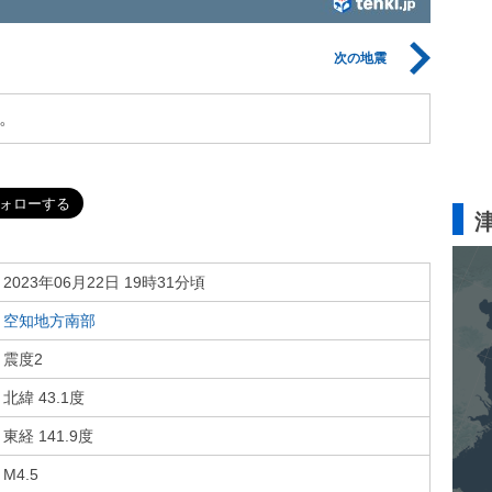
次の地震
。
2023年06月22日 19時31分頃
空知地方南部
震度2
北緯 43.1度
東経 141.9度
M4.5