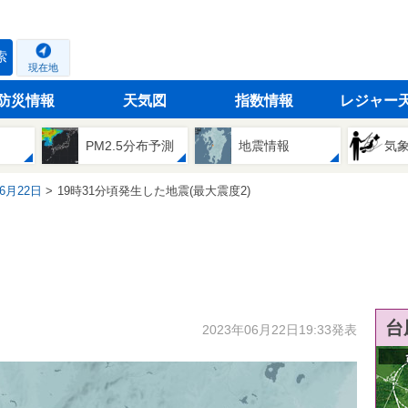
索
現在地
防災情報
天気図
指数情報
レジャー
PM2.5分布予測
地震情報
気
06月22日
19時31分頃発生した地震(最大震度2)
台
2023年06月22日19:33発表