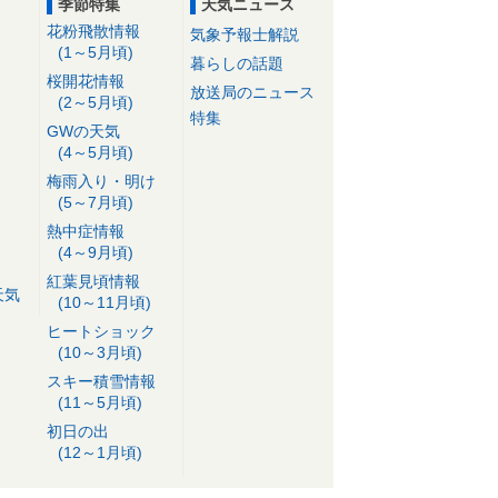
季節特集
天気ニュース
花粉飛散情報
気象予報士解説
(1～5月頃)
暮らしの話題
桜開花情報
放送局のニュース
(2～5月頃)
特集
GWの天気
(4～5月頃)
梅雨入り・明け
(5～7月頃)
熱中症情報
(4～9月頃)
紅葉見頃情報
天気
(10～11月頃)
ヒートショック
(10～3月頃)
スキー積雪情報
(11～5月頃)
初日の出
(12～1月頃)