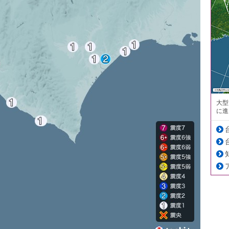
大型
に進