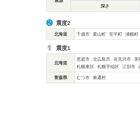
震源
深さ
震度2
北海道
千歳市
栗山町
安平町
浦幌町
震度1
恵庭市
北広島市
岩見沢市
美
北海道
札幌東区
札幌手稲区
江別市
青森県
むつ市
東通村