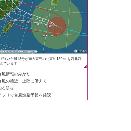
で強い台風13号が南大東島の北東約130kmを西北西
んでいます
台風情報のみかた
台風の接近、上陸に備えて
知る防災
アプリで台風進路予報を確認