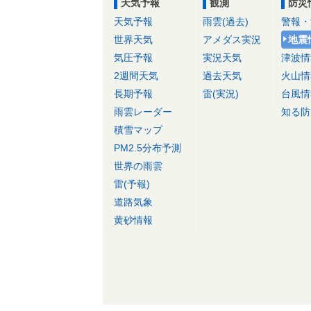
天気予報
観測
防災
天気予報
雨雲(過去)
警報・
世界天気
アメダス実況
地震
気圧予報
実況天気
津波情
2週間天気
過去天気
火山情
長期予報
雷(実況)
台風情
雨雲レーダー
知る防
積雪マップ
PM2.5分布予測
世界の雨雲
雷(予報)
道路気象
黄砂情報