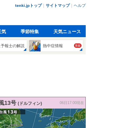
tenki.jpトップ
｜
サイトマップ
｜
ヘルプ
天気
季節特集
天気ニュース
象予報士の解説
熱中症情報
注目
風13号
(ドルフィン)
06日17:00現在