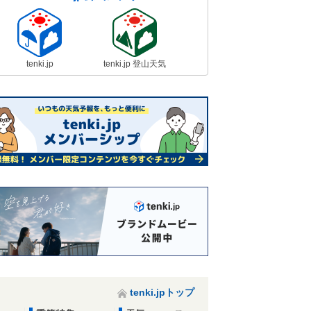
tenki.jp
tenki.jp 登山天気
tenki.jpトップ