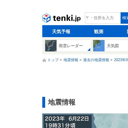
tenki.jp
検
天気予報
観測
雨雲レーダー
天気図
トップ
地震情報
過去の地震情報
2023年
地震情報