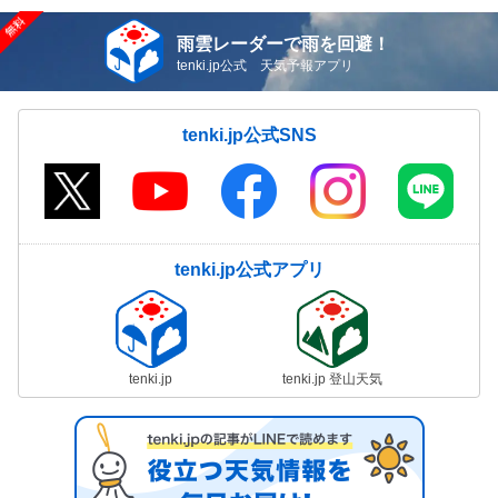
雨雲レーダーで雨を回避！
tenki.jp公式 天気予報アプリ
tenki.jp公式SNS
tenki.jp公式アプリ
tenki.jp
tenki.jp 登山天気