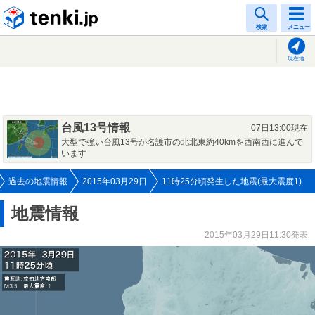
tenki.jp
検索
メニュー
現在地
台風13号情報
07日13:00現在
大型で強い台風13号が名護市の北北東約40kmを西南西に進んで
います
過去の地震情報
2015年03月29日
11時25分頃発生した地震(最大震度1)
地震情報
2015年03月29日11:30発表