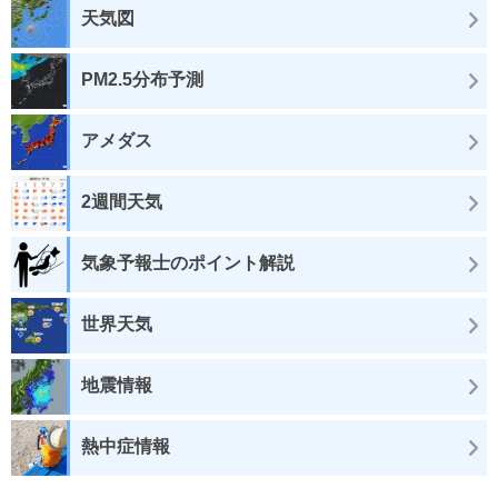
天気図
PM2.5分布予測
アメダス
2週間天気
気象予報士のポイント解説
世界天気
地震情報
熱中症情報