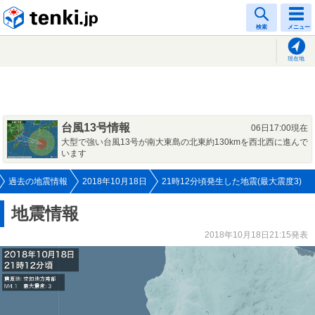
tenki.jp
検索
メニュー
現在地
台風13号情報
06日17:00現在
大型で強い台風13号が南大東島の北東約130kmを西北西に進んで
います
過去の地震情報
2018年10月18日
21時12分頃発生した地震(最大震度3)
地震情報
2018年10月18日21:15発表