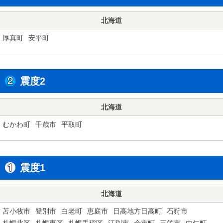
北海道
厚真町
安平町
震度2
北海道
むかわ町
千歳市
平取町
震度1
北海道
苫小牧市
登別市
白老町
恵庭市
日高地方日高町
石狩市
札幌北区
札幌東区
札幌手稲区
江別市
余市町
三笠市
由仁町