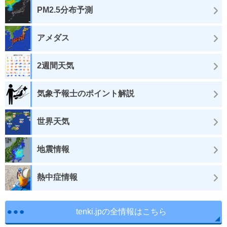
PM2.5分布予測
アメダス
2週間天気
気象予報士のポイント解説
世界天気
地震情報
熱中症情報
tenki.jpの全情報はこちら