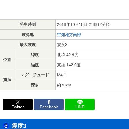
発生時刻
2018年10月18日 21時12分頃
震源地
空知地方南部
最大震度
震度3
緯度
北緯 42.9度
位置
経度
東経 142.0度
マグニチュード
M4.1
震源
深さ
約30km
Twitter
Facebook
LINE
震度3