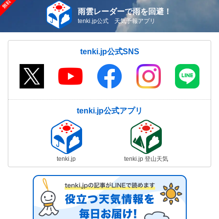
雨雲レーダーで雨を回避！
tenki.jp公式 天気予報アプリ
tenki.jp公式SNS
tenki.jp公式アプリ
tenki.jp
tenki.jp 登山天気