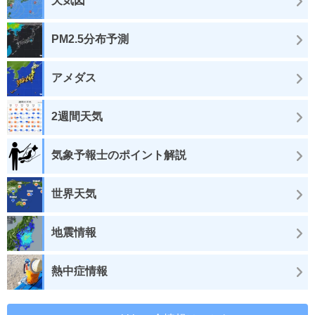
天気図
PM2.5分布予測
アメダス
2週間天気
気象予報士のポイント解説
世界天気
地震情報
熱中症情報