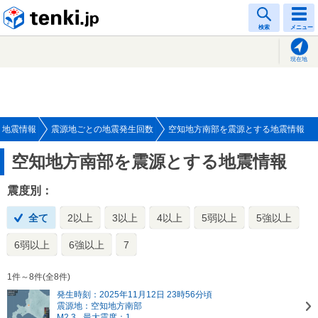
tenki.jp
検索
メニュー
現在地
地震情報
震源地ごとの地震発生回数
空知地方南部を震源とする地震情報
空知地方南部を震源とする地震情報
震度別：
全て
2以上
3以上
4以上
5弱以上
5強以上
6弱以上
6強以上
7
1件～8件(全8件)
発生時刻：2025年11月12日 23時56分頃
震源地：空知地方南部
M2.3
最大震度：1