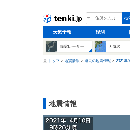
tenki.jp
検
天気予報
観測
雨雲レーダー
天気図
トップ
地震情報
過去の地震情報
2021年
地震情報