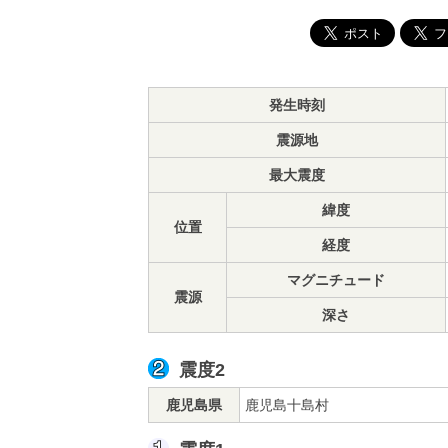
発生時刻
震源地
最大震度
緯度
位置
経度
マグニチュード
震源
深さ
震度2
鹿児島県
鹿児島十島村