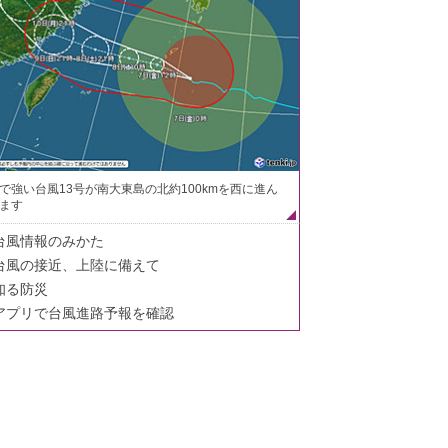
で強い台風13号が南大東島の北約100kmを西に進ん
ます
台風情報のみかた
台風の接近、上陸に備えて
知る防災
アプリで台風進路予報を確認