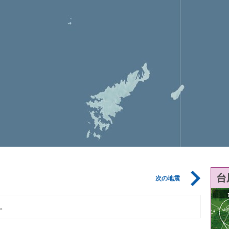
台
次の地震
。