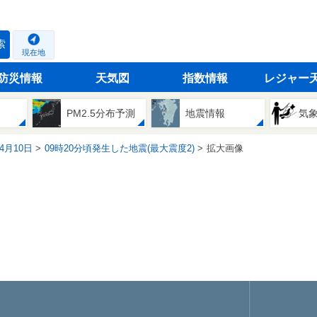
索
現在地
防災情報
天気図
指数情報
レジャー
PM2.5分布予測
地震情報
気
04月10日
09時20分頃発生した地震(最大震度2)
拡大画像