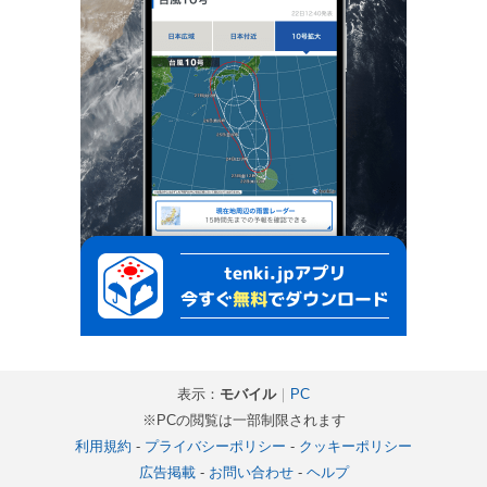
表示：
モバイル
｜
PC
※PCの閲覧は一部制限されます
利用規約
-
プライバシーポリシー
-
クッキーポリシー
広告掲載
-
お問い合わせ
-
ヘルプ