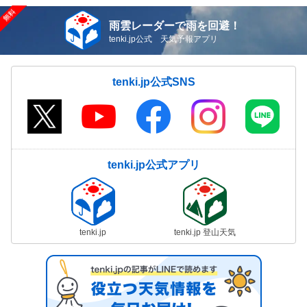
雨雲レーダーで雨を回避！
tenki.jp公式 天気予報アプリ
tenki.jp公式SNS
tenki.jp公式アプリ
tenki.jp
tenki.jp 登山天気