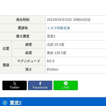
発生時刻
2021年04月10日 10時42分頃
震源地
トカラ列島近海
最大震度
震度2
緯度
北緯 29.3度
位置
経度
東経 129.3度
マグニチュード
M2.8
震源
深さ
約20km
Twitter
Facebook
LINE
震度2