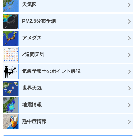
天気図
PM2.5分布予測
アメダス
2週間天気
気象予報士のポイント解説
世界天気
地震情報
熱中症情報