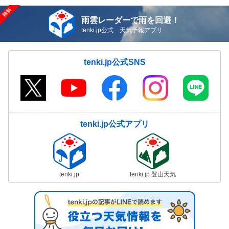
雨雲レーダーで雨を回避！
tenki.jp公式 天気予報アプリ
tenki.jp公式SNS
tenki.jp公式アプリ
tenki.jp
tenki.jp 登山天気