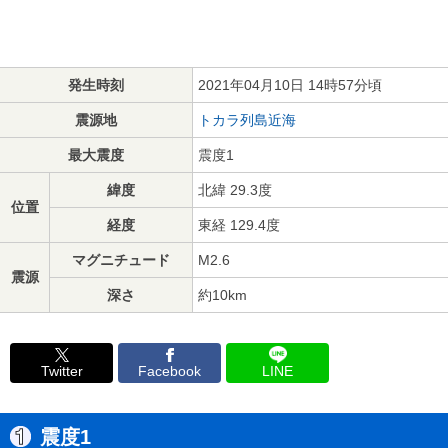
発生時刻
2021年04月10日 14時57分頃
震源地
トカラ列島近海
最大震度
震度1
緯度
北緯 29.3度
位置
経度
東経 129.4度
マグニチュード
M2.6
震源
深さ
約10km
Twitter
Facebook
LINE
震度1