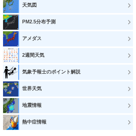
天気図
PM2.5分布予測
アメダス
2週間天気
気象予報士のポイント解説
世界天気
地震情報
熱中症情報