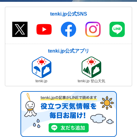
tenki.jp公式SNS
tenki.jp公式アプリ
tenki.jp
tenki.jp 登山天気