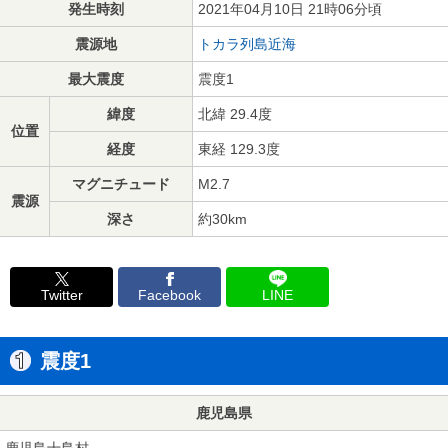
発生時刻
2021年04月10日 21時06分頃
震源地
トカラ列島近海
最大震度
震度1
緯度
北緯 29.4度
位置
経度
東経 129.3度
マグニチュード
M2.7
震源
深さ
約30km
Twitter
Facebook
LINE
震度1
鹿児島県
鹿児島十島村