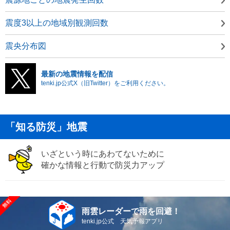
震度3以上の地域別観測回数
震央分布図
最新の地震情報を配信
tenki.jp公式X（旧Twitter）をご利用ください。
「知る防災」地震
いざという時にあわてないために
確かな情報と行動で防災力アップ
雨雲レーダーで雨を回避！
tenki.jp公式 天気予報アプリ