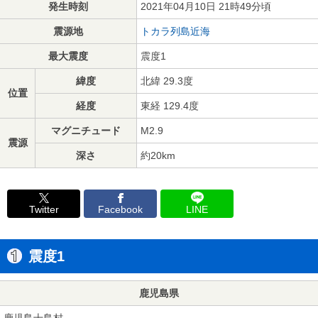
発生時刻
2021年04月10日 21時49分頃
震源地
トカラ列島近海
最大震度
震度1
緯度
北緯 29.3度
位置
経度
東経 129.4度
マグニチュード
M2.9
震源
深さ
約20km
Twitter
Facebook
LINE
震度1
鹿児島県
鹿児島十島村