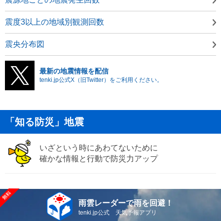
震度3以上の地域別観測回数
震央分布図
最新の地震情報を配信
tenki.jp公式X（旧Twitter）をご利用ください。
「知る防災」地震
いざという時にあわてないために
確かな情報と行動で防災力アップ
雨雲レーダーで雨を回避！
tenki.jp公式 天気予報アプリ