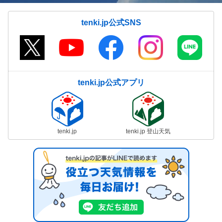
tenki.jp公式SNS
tenki.jp公式アプリ
tenki.jp
tenki.jp 登山天気