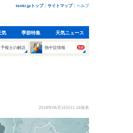
tenki.jpトップ
｜
サイトマップ
｜
ヘルプ
天気
季節特集
天気ニュース
象予報士の解説
熱中症情報
注目
2018年06月15日11:16発表