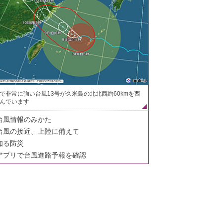
で非常に強い台風13号が久米島の北北西約60kmを西
んでいます
台風情報のみかた
台風の接近、上陸に備えて
知る防災
アプリで台風進路予報を確認