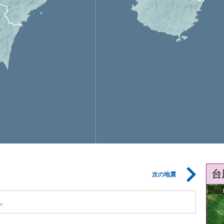
台
次の地震
。