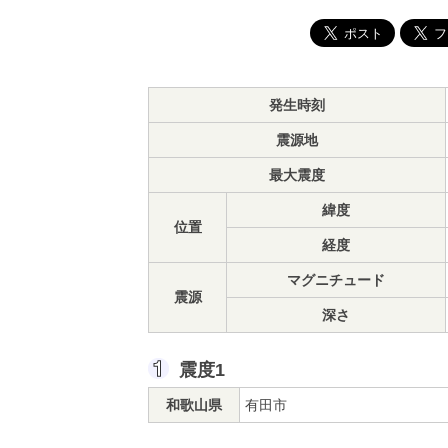
発生時刻
震源地
最大震度
緯度
位置
経度
マグニチュード
震源
深さ
震度1
和歌山県
有田市