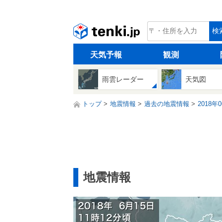
tenki.jp
検
天気予報
観測
雨雲レーダー
天気図
トップ
地震情報
過去の地震情報
2018年
地震情報