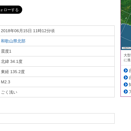
2018年06月15日 11時12分頃
和歌山県北部
震度1
大型
に進
北緯 34.1度
東経 135.2度
M2.3
ごく浅い