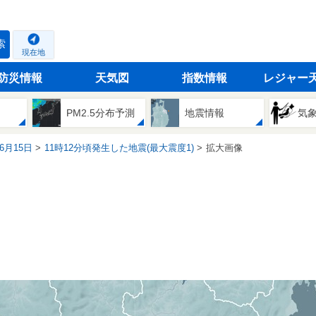
索
現在地
防災情報
天気図
指数情報
レジャー
PM2.5分布予測
地震情報
気
06月15日
11時12分頃発生した地震(最大震度1)
拡大画像