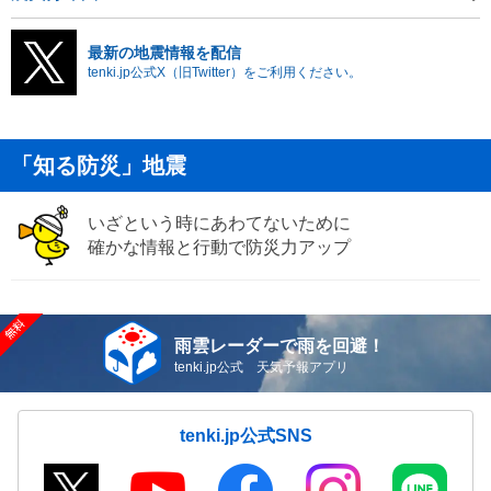
最新の地震情報を配信
tenki.jp公式X（旧Twitter）をご利用ください。
「知る防災」地震
いざという時にあわてないために
確かな情報と行動で防災力アップ
雨雲レーダーで雨を回避！
tenki.jp公式 天気予報アプリ
tenki.jp公式SNS