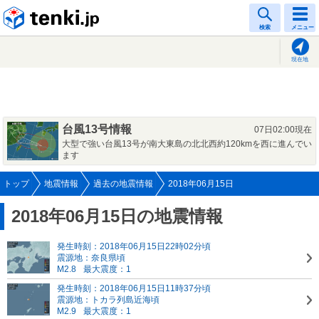
tenki.jp
検索
メニュー
現在地
台風13号情報
07日02:00現在
大型で強い台風13号が南大東島の北北西約120kmを西に進んでい
ます
トップ
地震情報
過去の地震情報
2018年06月15日
2018年06月15日の地震情報
発生時刻：2018年06月15日22時02分頃
震源地：奈良県頃
M2.8
最大震度：1
発生時刻：2018年06月15日11時37分頃
震源地：トカラ列島近海頃
M2.9
最大震度：1