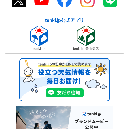
tenki.jp公式アプリ
tenki.jp
tenki.jp 登山天気