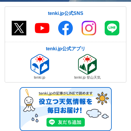
tenki.jp公式SNS
tenki.jp公式アプリ
tenki.jp
tenki.jp 登山天気