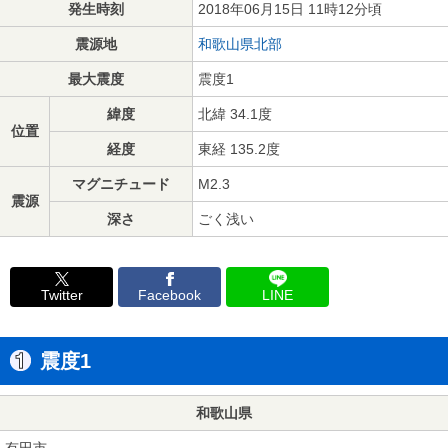
発生時刻
2018年06月15日 11時12分頃
震源地
和歌山県北部
最大震度
震度1
緯度
北緯 34.1度
位置
経度
東経 135.2度
マグニチュード
M2.3
震源
深さ
ごく浅い
Twitter
Facebook
LINE
震度1
和歌山県
有田市