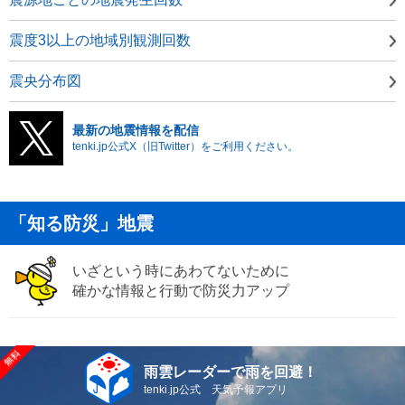
震度3以上の地域別観測回数
震央分布図
最新の地震情報を配信
tenki.jp公式X（旧Twitter）をご利用ください。
「知る防災」地震
いざという時にあわてないために
確かな情報と行動で防災力アップ
雨雲レーダーで雨を回避！
tenki.jp公式 天気予報アプリ