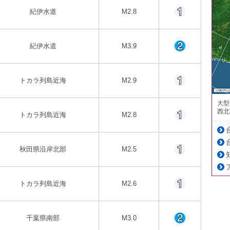
紀伊水道
M2.8
紀伊水道
M3.9
トカラ列島近海
M2.9
大型
西北
トカラ列島近海
M2.8
秋田県沿岸北部
M2.5
トカラ列島近海
M2.6
千葉県南部
M3.0