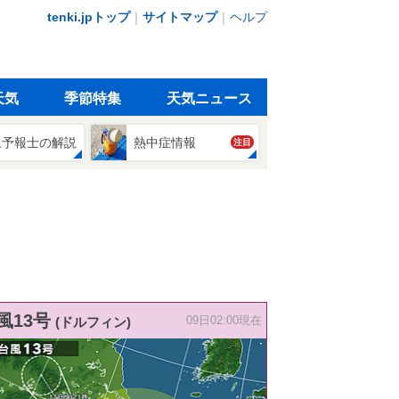
tenki.jpトップ
｜
サイトマップ
｜
ヘルプ
天気
季節特集
天気ニュース
象予報士の解説
熱中症情報
注目
風13号
(ドルフィン)
09日02:00現在