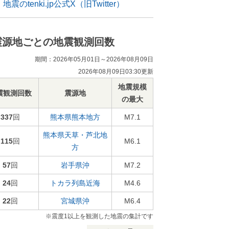
地震のtenki.jp公式X（旧Twitter）
震源地ごとの地震観測回数
期間：2026年05月01日～2026年08月09日
2026年08月09日03:30更新
地震規模
震観測回数
震源地
の最大
337
回
熊本県熊本地方
M7.1
熊本県天草・芦北地
115
回
M6.1
方
57
回
岩手県沖
M7.2
24
回
トカラ列島近海
M4.6
22
回
宮城県沖
M6.4
※震度1以上を観測した地震の集計です