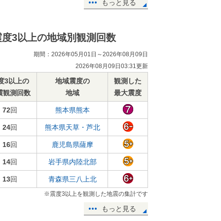
もっと見る
震度3以上の地域別観測回数
期間：2026年05月01日～2026年08月09日
2026年08月09日03:31更新
度3以上の
地域震度の
観測した
震観測回数
地域
最大震度
72
回
熊本県熊本
24
回
熊本県天草・芦北
16
回
鹿児島県薩摩
14
回
岩手県内陸北部
13
回
青森県三八上北
※震度3以上を観測した地震の集計です
もっと見る