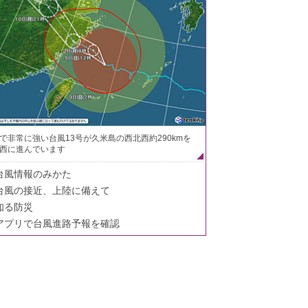
で非常に強い台風13号が久米島の西北西約290kmを
西に進んでいます
台風情報のみかた
台風の接近、上陸に備えて
知る防災
アプリで台風進路予報を確認