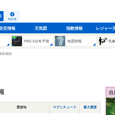
索
現在地
防災情報
天気図
指数情報
レジャー
PM2.5分布予測
地震情報
気
06月16日
報
台
震源地
マグニチュード
最大震度