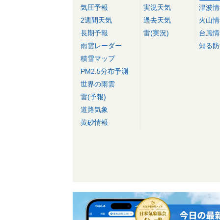
気圧予報
実況天気
津波情
2週間天気
過去天気
火山情
長期予報
雷(実況)
台風情
雨雲レーダー
知る防
積雪マップ
PM2.5分布予測
世界の雨雲
雷(予報)
道路気象
黄砂情報