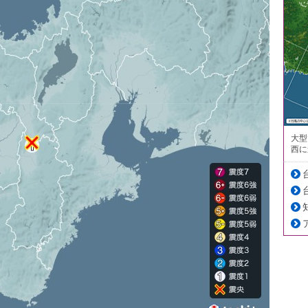
大型
西に