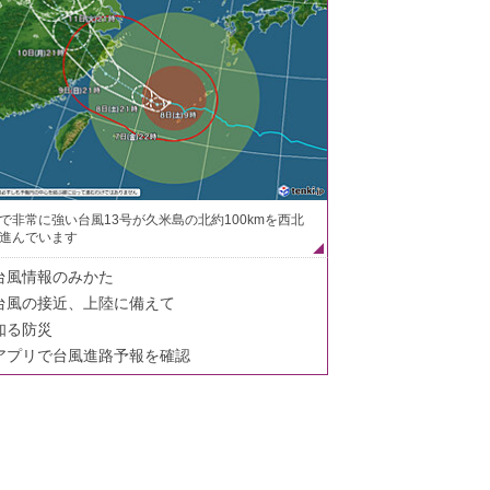
で非常に強い台風13号が久米島の北約100kmを西北
進んでいます
台風情報のみかた
台風の接近、上陸に備えて
知る防災
アプリで台風進路予報を確認