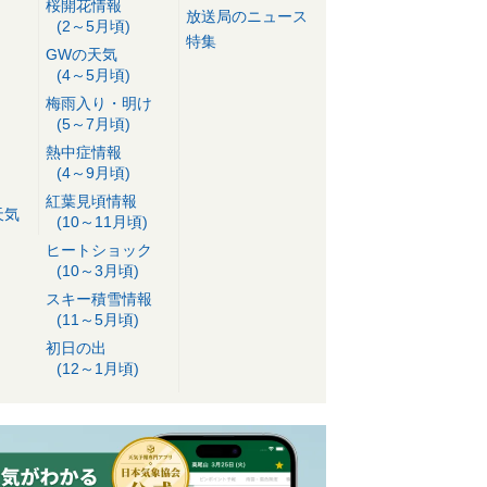
桜開花情報
放送局のニュース
(2～5月頃)
特集
GWの天気
(4～5月頃)
梅雨入り・明け
(5～7月頃)
熱中症情報
(4～9月頃)
紅葉見頃情報
天気
(10～11月頃)
ヒートショック
(10～3月頃)
スキー積雪情報
(11～5月頃)
初日の出
(12～1月頃)