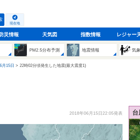
索
現在地
防災情報
天気図
指数情報
レジャー
PM2.5分布予測
地震情報
気
06月15日
22時02分頃発生した地震(最大震度1)
台
2018年06月15日22:05発表