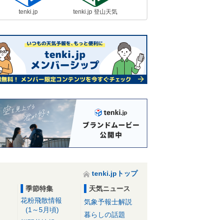
tenki.jp
tenki.jp 登山天気
tenki.jpトップ
季節特集
天気ニュース
花粉飛散情報
気象予報士解説
(1～5月頃)
暮らしの話題