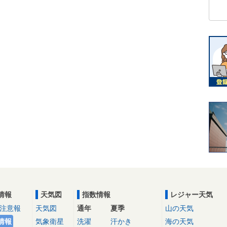
情報
天気図
指数情報
レジャー天気
注意報
天気図
通年
夏季
山の天気
情報
気象衛星
洗濯
汗かき
海の天気