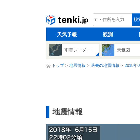
tenki.jp
検
天気予報
観測
雨雲レーダー
天気図
トップ
地震情報
過去の地震情報
2018年
地震情報