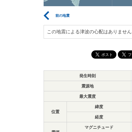
前の地震
この地震による津波の心配はありません
発生時刻
震源地
最大震度
緯度
位置
経度
マグニチュード