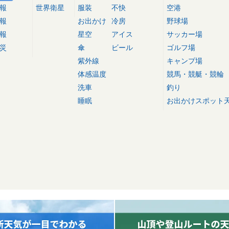
報
世界衛星
服装
不快
空港
報
お出かけ
冷房
野球場
報
星空
アイス
サッカー場
災
傘
ビール
ゴルフ場
紫外線
キャンプ場
体感温度
競馬・競艇・競輪
洗車
釣り
睡眠
お出かけスポット