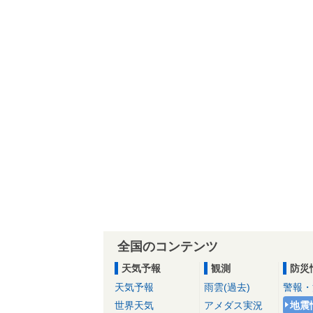
全国のコンテンツ
天気予報
観測
防災
天気予報
雨雲(過去)
警報・
世界天気
アメダス実況
地震