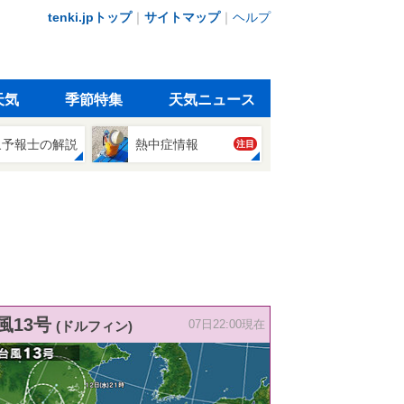
tenki.jpトップ
｜
サイトマップ
｜
ヘルプ
天気
季節特集
天気ニュース
象予報士の解説
熱中症情報
注目
風13号
(ドルフィン)
07日22:00現在