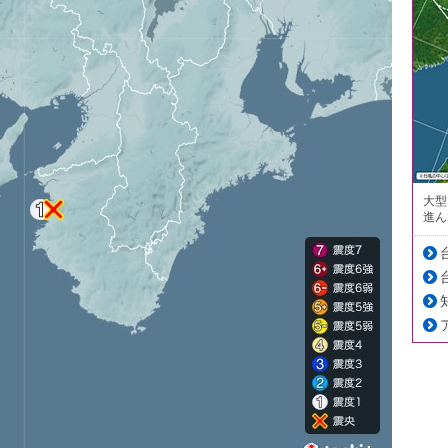
大型
進ん