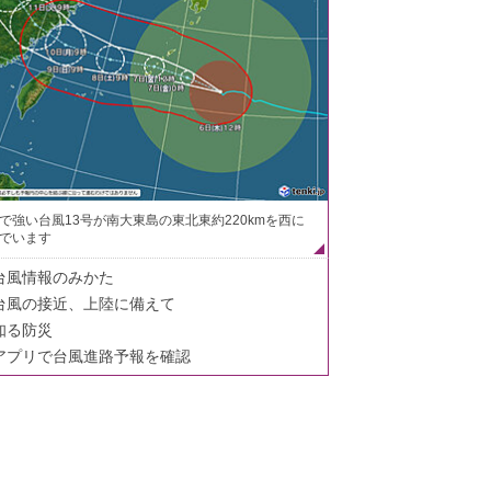
で強い台風13号が南大東島の東北東約220kmを西に
でいます
台風情報のみかた
台風の接近、上陸に備えて
知る防災
アプリで台風進路予報を確認