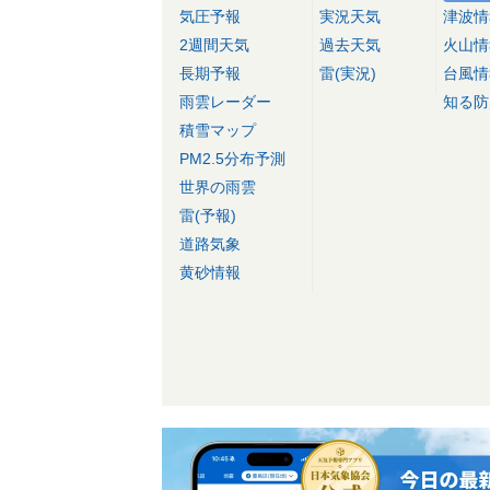
気圧予報
実況天気
津波情
2週間天気
過去天気
火山情
長期予報
雷(実況)
台風情
雨雲レーダー
知る防
積雪マップ
PM2.5分布予測
世界の雨雲
雷(予報)
道路気象
黄砂情報