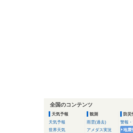
全国のコンテンツ
天気予報
観測
防災
天気予報
雨雲(過去)
警報・
世界天気
アメダス実況
地震