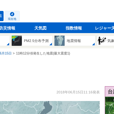
索
現在地
防災情報
天気図
指数情報
レジャー
PM2.5分布予測
地震情報
気
06月15日
11時12分頃発生した地震(最大震度1)
台
2018年06月15日11:16発表