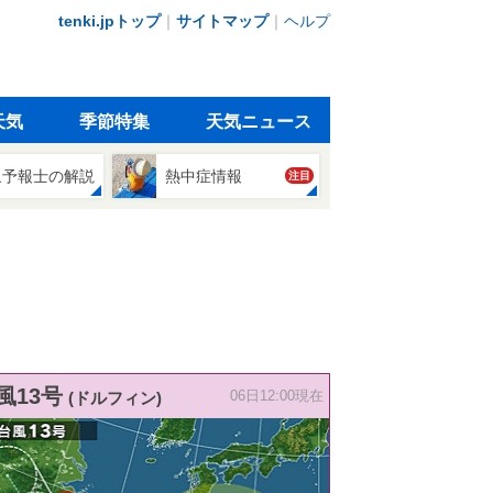
tenki.jpトップ
｜
サイトマップ
｜
ヘルプ
天気
季節特集
天気ニュース
象予報士の解説
熱中症情報
注目
風13号
(ドルフィン)
06日12:00現在