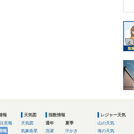
情報
天気図
指数情報
レジャー天気
注意報
天気図
通年
夏季
山の天気
情報
気象衛星
洗濯
汗かき
海の天気