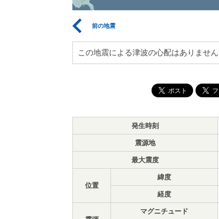
前の地震
この地震による津波の心配はありません
発生時刻
震源地
最大震度
緯度
位置
経度
マグニチュード