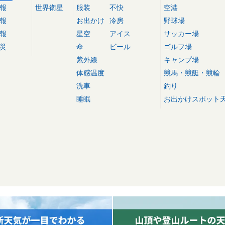
報
世界衛星
服装
不快
空港
報
お出かけ
冷房
野球場
報
星空
アイス
サッカー場
災
傘
ビール
ゴルフ場
紫外線
キャンプ場
体感温度
競馬・競艇・競輪
洗車
釣り
睡眠
お出かけスポット