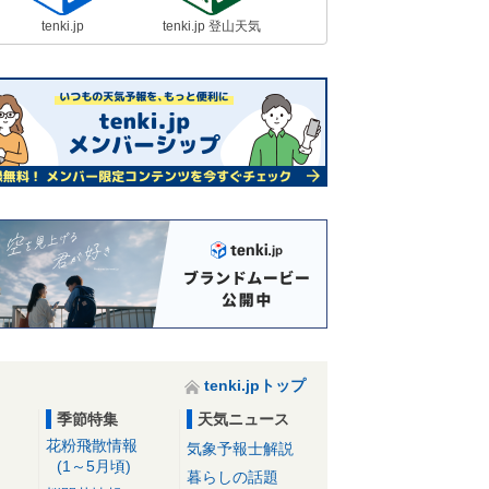
tenki.jp
tenki.jp 登山天気
tenki.jpトップ
季節特集
天気ニュース
花粉飛散情報
気象予報士解説
(1～5月頃)
暮らしの話題