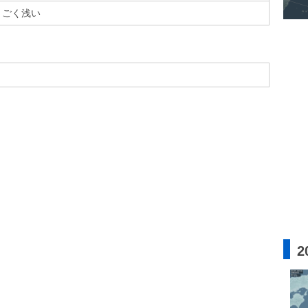
ごく浅い
2