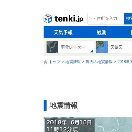
tenki.jp
検
天気予報
観測
雨雲レーダー
天気図
トップ
地震情報
過去の地震情報
2018年
地震情報