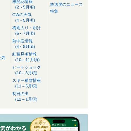
桜開花情報
放送局のニュース
(2～5月頃)
特集
GWの天気
(4～5月頃)
梅雨入り・明け
(5～7月頃)
熱中症情報
(4～9月頃)
紅葉見頃情報
天気
(10～11月頃)
ヒートショック
(10～3月頃)
スキー積雪情報
(11～5月頃)
初日の出
(12～1月頃)