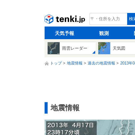
tenki.jp
検
天気予報
観測
雨雲レーダー
天気図
トップ
地震情報
過去の地震情報
2013年
地震情報