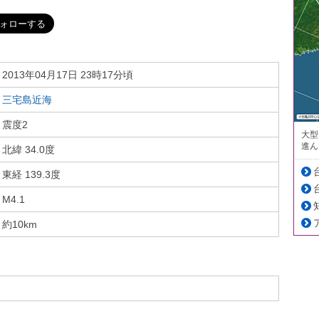
2013年04月17日 23時17分頃
三宅島近海
震度2
大型
進ん
北緯 34.0度
東経 139.3度
M4.1
約10km