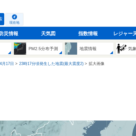
索
現在地
防災情報
天気図
指数情報
レジャー
PM2.5分布予測
地震情報
気
04月17日
23時17分頃発生した地震(最大震度2)
拡大画像