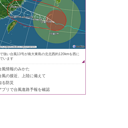
で強い台風13号が南大東島の北北西約120kmを西に
でいます
台風情報のみかた
台風の接近、上陸に備えて
知る防災
アプリで台風進路予報を確認