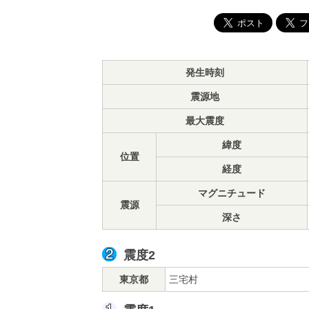
発生時刻
震源地
最大震度
緯度
位置
経度
マグニチュード
震源
深さ
震度2
東京都
三宅村