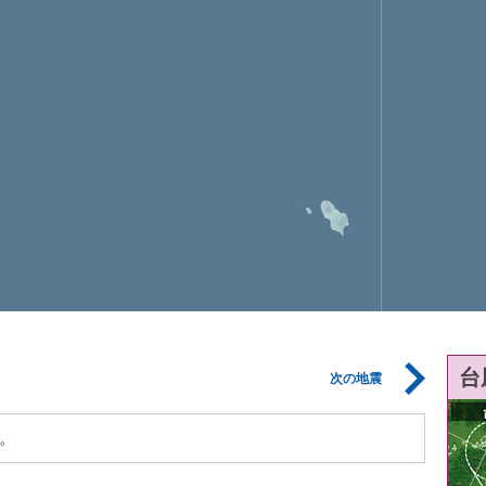
台
次の地震
。