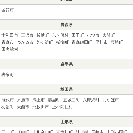
函館市
青森県
十和田市
三沢市
横浜町
六ヶ所村
田子町
むつ市
大間町
青森市
つがる市
外ヶ浜町
板柳町
青森鶴田町
平川市
藤崎町
田舎館村
岩手県
岩泉町
秋田県
能代市
男鹿市
潟上市
藤里町
五城目町
八郎潟町
にかほ市
羽後町
大館市
北秋田市
上小阿仁村
山形県
三川町
庄内町
山形金山町
真室川町
鮭川村
長井市
山形小国町