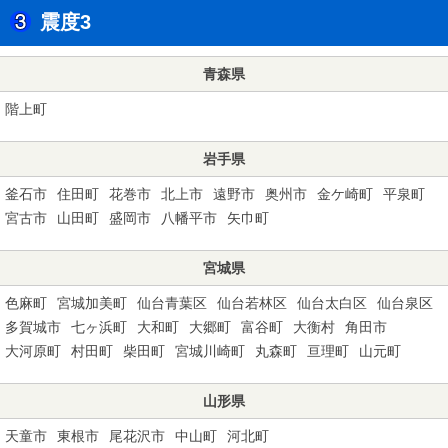
震度3
青森県
階上町
岩手県
釜石市
住田町
花巻市
北上市
遠野市
奥州市
金ケ崎町
平泉町
宮古市
山田町
盛岡市
八幡平市
矢巾町
宮城県
色麻町
宮城加美町
仙台青葉区
仙台若林区
仙台太白区
仙台泉区
多賀城市
七ヶ浜町
大和町
大郷町
富谷町
大衡村
角田市
大河原町
村田町
柴田町
宮城川崎町
丸森町
亘理町
山元町
山形県
天童市
東根市
尾花沢市
中山町
河北町