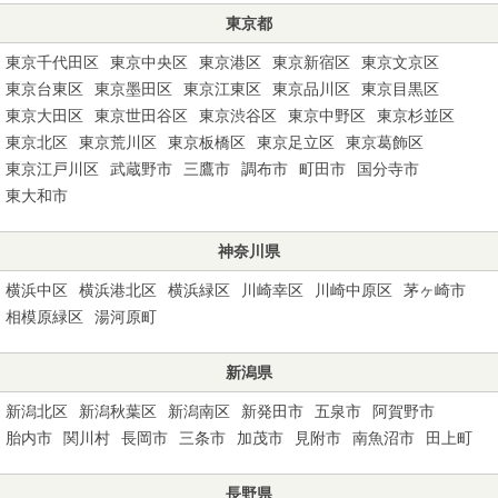
東京都
東京千代田区
東京中央区
東京港区
東京新宿区
東京文京区
東京台東区
東京墨田区
東京江東区
東京品川区
東京目黒区
東京大田区
東京世田谷区
東京渋谷区
東京中野区
東京杉並区
東京北区
東京荒川区
東京板橋区
東京足立区
東京葛飾区
東京江戸川区
武蔵野市
三鷹市
調布市
町田市
国分寺市
東大和市
神奈川県
横浜中区
横浜港北区
横浜緑区
川崎幸区
川崎中原区
茅ヶ崎市
相模原緑区
湯河原町
新潟県
新潟北区
新潟秋葉区
新潟南区
新発田市
五泉市
阿賀野市
胎内市
関川村
長岡市
三条市
加茂市
見附市
南魚沼市
田上町
長野県