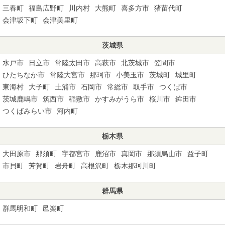
三春町
福島広野町
川内村
大熊町
喜多方市
猪苗代町
会津坂下町
会津美里町
茨城県
水戸市
日立市
常陸太田市
高萩市
北茨城市
笠間市
ひたちなか市
常陸大宮市
那珂市
小美玉市
茨城町
城里町
東海村
大子町
土浦市
石岡市
常総市
取手市
つくば市
茨城鹿嶋市
筑西市
稲敷市
かすみがうら市
桜川市
鉾田市
つくばみらい市
河内町
栃木県
大田原市
那須町
宇都宮市
鹿沼市
真岡市
那須烏山市
益子町
市貝町
芳賀町
岩舟町
高根沢町
栃木那珂川町
群馬県
群馬明和町
邑楽町