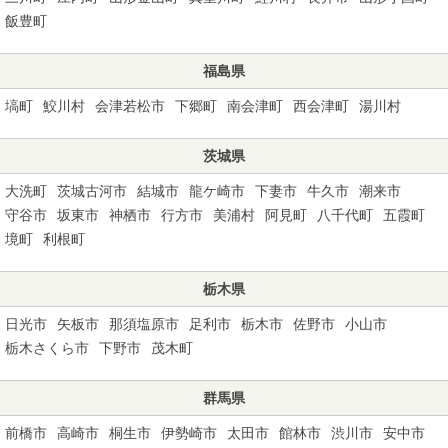
飯豊町
福島県
塙町
鮫川村
会津若松市
下郷町
南会津町
西会津町
湯川村
茨城県
大洗町
茨城古河市
結城市
龍ケ崎市
下妻市
牛久市
潮来市
守谷市
坂東市
神栖市
行方市
美浦村
阿見町
八千代町
五霞町
境町
利根町
栃木県
日光市
矢板市
那須塩原市
足利市
栃木市
佐野市
小山市
栃木さくら市
下野市
茂木町
群馬県
前橋市
高崎市
桐生市
伊勢崎市
太田市
館林市
渋川市
安中市