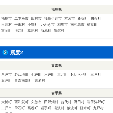
福島県
福島市
二本松市
田村市
福島伊達市
本宮市
桑折町
川俣町
玉川村
平田村
小野町
いわき市
相馬市
南相馬市
楢葉町
富岡町
浪江町
葛尾村
新地町
飯舘村
震度2
青森県
八戸市
野辺地町
七戸町
六戸町
東北町
おいらせ町
三戸町
五戸町
青森南部町
東通村
岩手県
大槌町
西和賀町
久慈市
田野畑村
普代村
野田村
岩手洋野町
二戸市
雫石町
葛巻町
岩手町
滝沢村
紫波町
軽米町
九戸村