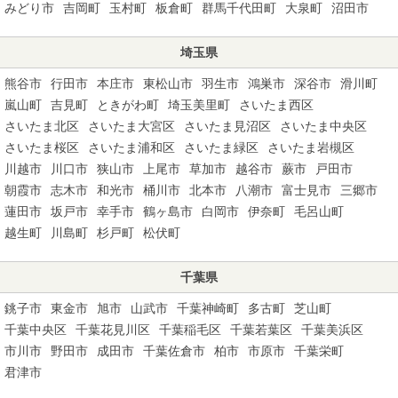
みどり市
吉岡町
玉村町
板倉町
群馬千代田町
大泉町
沼田市
埼玉県
熊谷市
行田市
本庄市
東松山市
羽生市
鴻巣市
深谷市
滑川町
嵐山町
吉見町
ときがわ町
埼玉美里町
さいたま西区
さいたま北区
さいたま大宮区
さいたま見沼区
さいたま中央区
さいたま桜区
さいたま浦和区
さいたま緑区
さいたま岩槻区
川越市
川口市
狭山市
上尾市
草加市
越谷市
蕨市
戸田市
朝霞市
志木市
和光市
桶川市
北本市
八潮市
富士見市
三郷市
蓮田市
坂戸市
幸手市
鶴ヶ島市
白岡市
伊奈町
毛呂山町
越生町
川島町
杉戸町
松伏町
千葉県
銚子市
東金市
旭市
山武市
千葉神崎町
多古町
芝山町
千葉中央区
千葉花見川区
千葉稲毛区
千葉若葉区
千葉美浜区
市川市
野田市
成田市
千葉佐倉市
柏市
市原市
千葉栄町
君津市