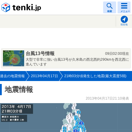
tenki.jp
検索
メニュー
現在地
台風13号情報
09日02:00現在
大型で非常に強い台風13号が久米島の西北西約290kmを西北西に
進んでいます
過去の地震情報
2013年04月17日
21時03分頃発生した地震(最大震度5弱)
地震情報
2013年04月17日21:10発表