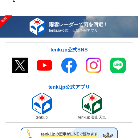
雨雲レーダーで雨を回避！
tenki.jp公式 天気予報アプリ
tenki.jp公式SNS
tenki.jp公式アプリ
tenki.jp
tenki.jp 登山天気