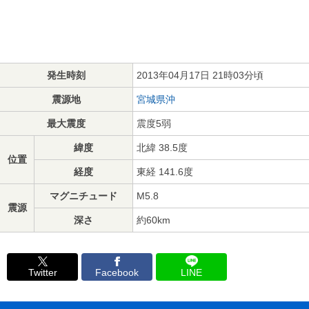
発生時刻
2013年04月17日 21時03分頃
震源地
宮城県沖
最大震度
震度5弱
緯度
北緯 38.5度
位置
経度
東経 141.6度
マグニチュード
M5.8
震源
深さ
約60km
Twitter
Facebook
LINE