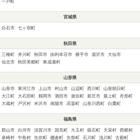
一戸町
宮城県
白石市
七ヶ宿町
秋田県
三種町
井川町
秋田市
由利本荘市
横手市
湯沢市
大仙市
仙北市
秋田美郷町
東成瀬村
山形県
山形市
寒河江市
上山市
村山市
山辺町
西川町
山形朝日町
大江町
大石田町
鶴岡市
酒田市
遊佐町
新庄市
最上町
舟形町
大蔵村
戸沢村
米沢市
南陽市
高畠町
山形川西町
白鷹町
福島県
郡山市
白河市
須賀川市
国見町
大玉村
鏡石町
天栄村
西郷村
泉崎村
中島村
矢吹町
棚倉町
矢祭町
石川町
浅川町
古殿町