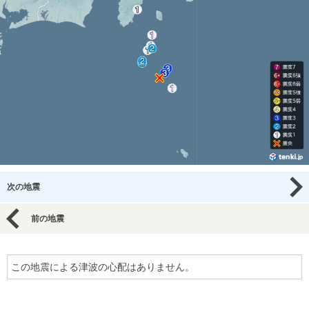
次の地震
前の地震
この地震による津波の心配はありません。