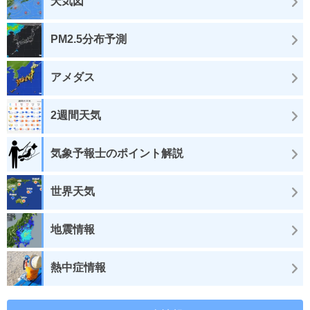
天気図
PM2.5分布予測
アメダス
2週間天気
気象予報士のポイント解説
世界天気
地震情報
熱中症情報