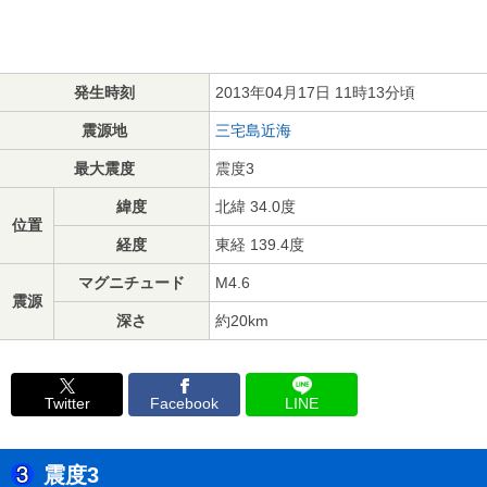
発生時刻
2013年04月17日 11時13分頃
震源地
三宅島近海
最大震度
震度3
緯度
北緯 34.0度
位置
経度
東経 139.4度
マグニチュード
M4.6
震源
深さ
約20km
Twitter
Facebook
LINE
震度3