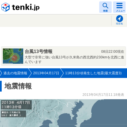
tenki.jp
検索
メニュー
現在地
台風13号情報
08日22:00現在
大型で非常に強い台風13号が久米島の西北西約230kmを北西に進
んでいます
過去の地震情報
2013年04月17日
11時13分頃発生した地震(最大震度3)
地震情報
2013年04月17日11:18発表