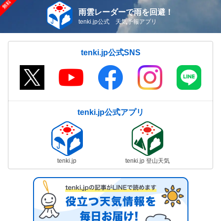
雨雲レーダーで雨を回避！
tenki.jp公式 天気予報アプリ
tenki.jp公式SNS
tenki.jp公式アプリ
tenki.jp
tenki.jp 登山天気