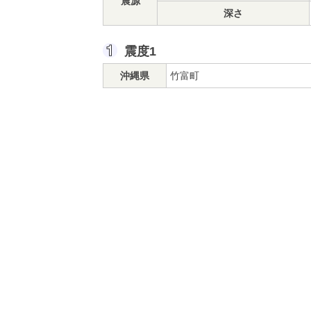
震源
深さ
震度1
沖縄県
竹富町