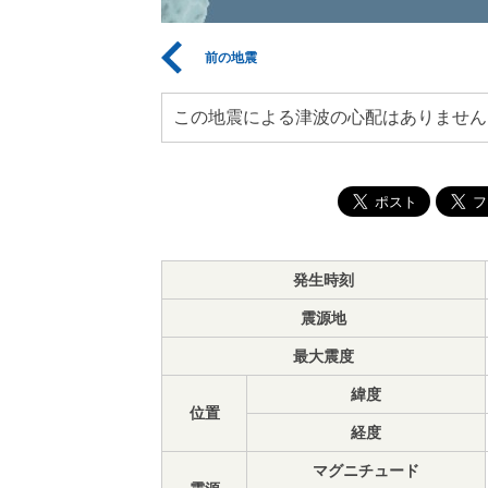
前の地震
この地震による津波の心配はありません
発生時刻
震源地
最大震度
緯度
位置
経度
マグニチュード