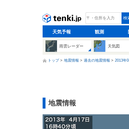
tenki.jp
検
天気予報
観測
雨雲レーダー
天気図
トップ
地震情報
過去の地震情報
2013年
地震情報