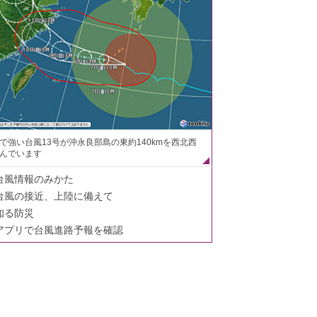
で強い台風13号が沖永良部島の東約140kmを西北西
んでいます
台風情報のみかた
台風の接近、上陸に備えて
知る防災
アプリで台風進路予報を確認