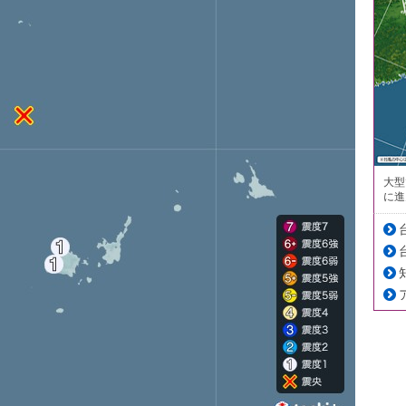
大型
に進