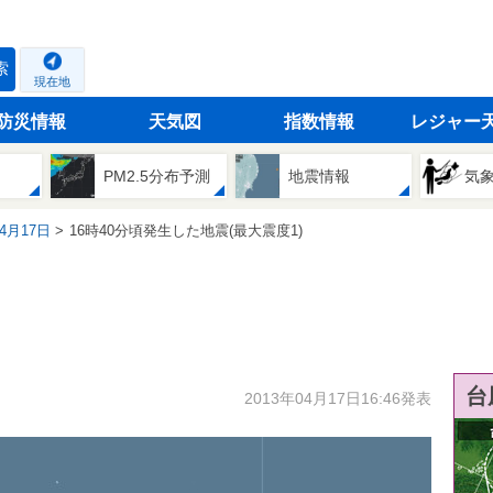
索
現在地
防災情報
天気図
指数情報
レジャー
PM2.5分布予測
地震情報
気
04月17日
16時40分頃発生した地震(最大震度1)
台
2013年04月17日16:46発表