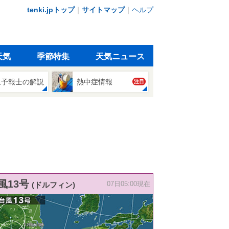
tenki.jpトップ
｜
サイトマップ
｜
ヘルプ
天気
季節特集
天気ニュース
象予報士の解説
熱中症情報
注目
風13号
(ドルフィン)
07日05:00現在